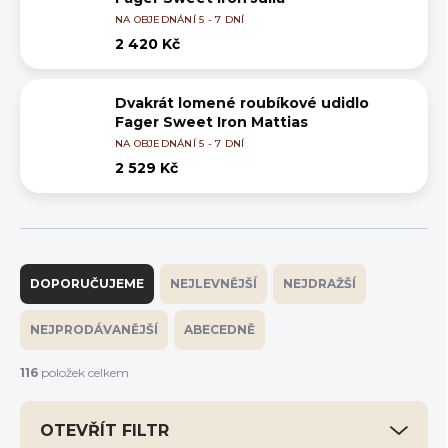
NA OBJEDNÁNÍ 5 - 7 DNÍ
2 420 Kč
Dvakrát lomené roubíkové udidlo
Fager Sweet Iron Mattias
NA OBJEDNÁNÍ 5 - 7 DNÍ
2 529 Kč
Ř
a
DOPORUČUJEME
NEJLEVNĚJŠÍ
NEJDRAŽŠÍ
z
e
NEJPRODÁVANĚJŠÍ
ABECEDNĚ
n
í
116
položek celkem
p
r
OTEVŘÍT FILTR
o