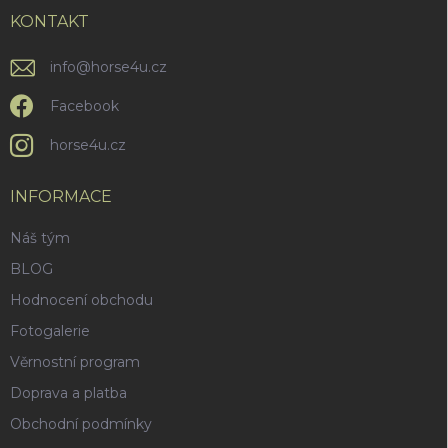
t
ý
í
KONTAKT
p
i
info
@
horse4u.cz
s
u
Facebook
horse4u.cz
INFORMACE
Náš tým
BLOG
Hodnocení obchodu
Fotogalerie
Věrnostní program
Doprava a platba
Obchodní podmínky