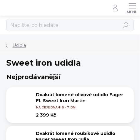
Přejít
na
obsah
Hledat
Udidla
Sweet iron udidla
Nejprodávanější
Dvakrát lomené olivové udidlo Fager
FL Sweet Iron Martin
NA OBJEDNÁNÍ 5 - 7 DNÍ
2 399 Kč
Dvakrát lomené roubíkové udidlo
Fager Sweet Iron Julia