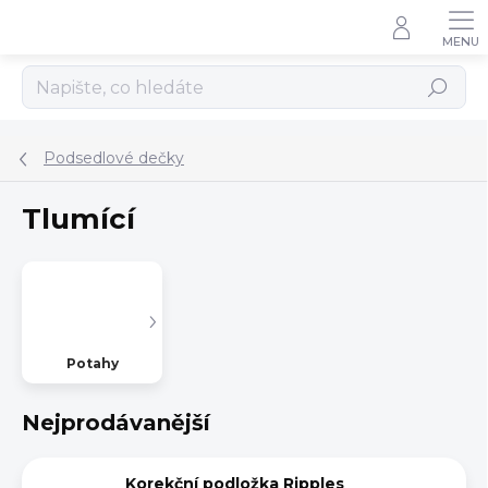
Přejít
na
obsah
Hledat
Podsedlové dečky
Tlumící
Potahy
Nejprodávanější
Korekční podložka Ripples