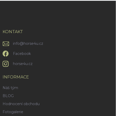
p
v
Z
r
á
á
v
n
p
k
í
a
y
v
t
ý
í
KONTAKT
p
i
info
@
horse4u.cz
s
u
Facebook
horse4u.cz
INFORMACE
Náš tým
BLOG
Hodnocení obchodu
Fotogalerie