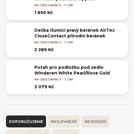
NA OBJEDNÁNÍ 5 - 7 DNÍ
1 650 Kč
Dečka tlumící pravý beránek AirTec
CloseContact přírodní beránek
NA OBJEDNÁNÍ 5 - 7 DNÍ
2 289 Kč
Potah pro podložku pod sedlo
Winderen White Pearl/Rose Gold
NA OBJEDNÁNÍ 5 - 7 DNÍ
2 079 Kč
Ř
a
DOPORUČUJEME
NEJLEVNĚJŠÍ
NEJDRAŽŠÍ
z
e