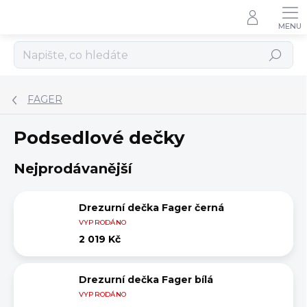
Přejít
na
obsah
Hledat
FAGER
Podsedlové dečky
Nejprodávanější
Drezurní dečka Fager černá
VYPRODÁNO
2 019 Kč
Drezurní dečka Fager bílá
VYPRODÁNO