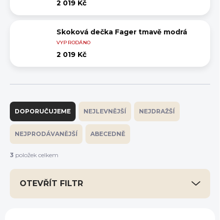
2 019 Kč
Skoková dečka Fager tmavě modrá
VYPRODÁNO
2 019 Kč
Ř
a
DOPORUČUJEME
NEJLEVNĚJŠÍ
NEJDRAŽŠÍ
z
e
NEJPRODÁVANĚJŠÍ
ABECEDNĚ
n
í
3
položek celkem
p
r
OTEVŘÍT FILTR
o
d
u
V
k