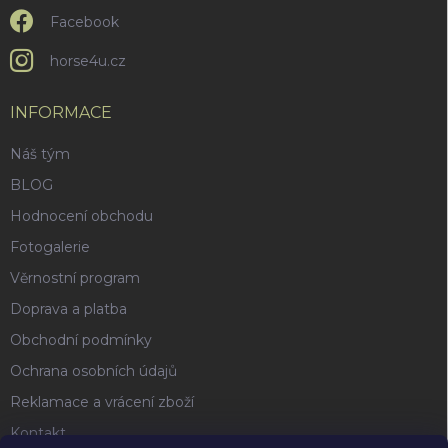
ý
p
Facebook
i
s
horse4u.cz
u
INFORMACE
Náš tým
BLOG
Hodnocení obchodu
Fotogalerie
Věrnostní program
Doprava a platba
Obchodní podmínky
Ochrana osobních údajů
Reklamace a vrácení zboží
Kontakt