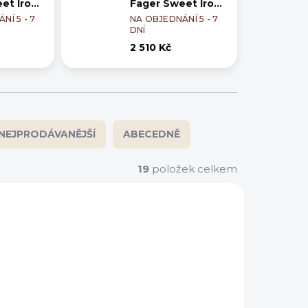
et Iron
Fager Sweet Iron
John
NÍ 5 - 7
NA OBJEDNÁNÍ 5 - 7
DNÍ
2 510 Kč
NEJPRODÁVANĚJŠÍ
ABECEDNĚ
19
položek celkem