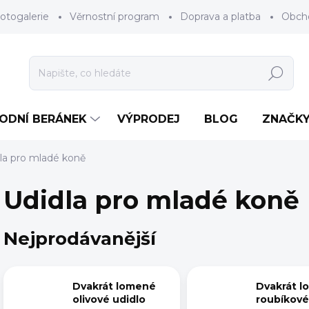
otogalerie
Věrnostní program
Doprava a platba
Obch
Hledat
RODNÍ BERÁNEK
VÝPRODEJ
BLOG
ZNAČK
la pro mladé koně
Udidla pro mladé koně
Nejprodávanější
Dvakrát lomené
Dvakrát 
olivové udidlo
roubíkové