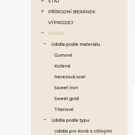
STÁJ
í
p
PŘÍRODNÍ BERÁNEK
a
n
VÝPRODEJ
e
FAGER
l
Udidla podle materiálu
Gumové
Kožené
Nerezová ocel
Sweet iron
Sweet gold
Titanové
Udidla podle typu
Udidla pro koně s citlivými