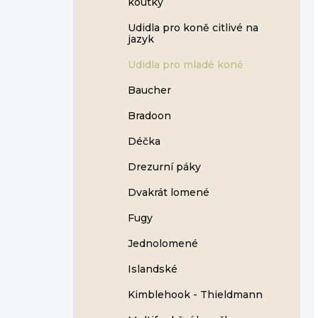
koutky
Udidla pro koně citlivé na
jazyk
Udidla pro mladé koně
Baucher
Bradoon
Déčka
Drezurní páky
Dvakrát lomené
Fugy
Jednolomené
Islandské
Kimblehook - Thieldmann