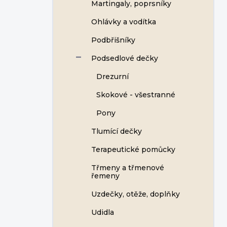
Martingaly, poprsníky
Ohlávky a vodítka
Podbřišníky
Podsedlové dečky
Drezurní
Skokové - všestranné
Pony
Tlumící dečky
Terapeutické pomůcky
Třmeny a třmenové
řemeny
Uzdečky, otěže, doplňky
Udidla