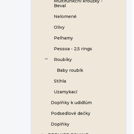
Multifunkční kroužky -
Beval
Nelomené
Olivy
Pelhamy
Pessoa - 2,5 rings
Roubíky
Baby roubík
Stihla
Uzamykací
Doplňky k udidlům
Podsedlové dečky
Doplňky