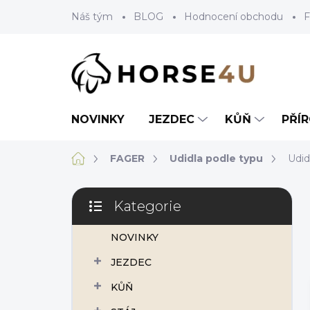
Přejít
Náš tým
BLOG
Hodnocení obchodu
F
na
obsah
NOVINKY
JEZDEC
KŮŇ
PŘÍ
Domů
FAGER
Udidla podle typu
Udid
P
Kategorie
o
Přeskočit
s
kategorie
NOVINKY
t
r
JEZDEC
a
n
KŮŇ
n