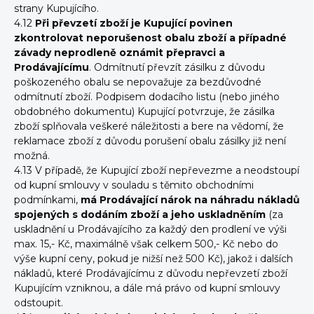
strany Kupujícího.
4.12
Při převzetí zboží je Kupující povinen
zkontrolovat neporušenost obalu zboží a případné
závady neprodleně oznámit přepravci a
Prodávajícímu
. Odmítnutí převzít zásilku z důvodu
poškozeného obalu se nepovažuje za bezdůvodné
odmítnutí zboží. Podpisem dodacího listu (nebo jiného
obdobného dokumentu) Kupující potvrzuje, že zásilka
zboží splňovala veškeré náležitosti a bere na vědomí, že
reklamace zboží z důvodu porušení obalu zásilky již není
možná.
4.13 V případě, že Kupující zboží nepřevezme a neodstoupí
od kupní smlouvy v souladu s těmito obchodními
podmínkami,
má Prodávající nárok na náhradu nákladů
spojených s dodáním zboží a jeho uskladněním
(za
uskladnění u Prodávajícího za každý den prodlení ve výši
max. 15,- Kč, maximálně však celkem 500,- Kč nebo do
výše kupní ceny, pokud je nižší než 500 Kč), jakož i dalších
nákladů, které Prodávajícímu z důvodu nepřevzetí zboží
Kupujícím vzniknou, a dále má právo od kupní smlouvy
odstoupit.