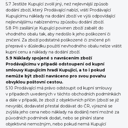
5.7 Jestliže Kupující zvolil jiný, než nejlevnější způsob
dodání zboží, který Prodávající nabízí, vrátí Prodávající
Kupujícímu náklady na dodání zboží ve výši odpovídající
nejlevnějšímu nabízenému způsobu dodání zboží.
5.8 Při zasílání je Kupující povinen zboží zabalit do
vhodného obalu tak, aby nedošlo k jeho poškození či
zničení. Za zboží podstatně poškozené či zničené při
přepravě v důsledku použití nevhodného obalu nelze vrátit
kupní cenu a náklady na dodání zboží.
5.9 Náklady spojené s navrácením zboží
Prodávajícímu v případě odstoupení od kupní
smlouvy Kupujícím hradí Kupující, a to i pokud
nemůže být zboží navráceno pro svou povahu
obvyklou poštovní cestou.
5.10 Prodávající má právo odstoupit od kupní smlouvy
v případech uvedených v těchto obchodních podmínkách
a dále v případě, že zboží z objektivních příčin (zboží se již
nevyrábí, dodavatel přestal dodávat do ČR, výrazně se
zvýšila jeho cena nebo náklady na dodání) není možné za
původních podmínek dodat, nebo se plnění stane
objektivně nemožným, nebo pokud nemá Kupující