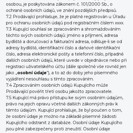
osobou, je poskytována zákonem č. 101/2000 Sb., o
ochraně osobních údajů, ve znění pozdějších předpisů.
7.2 Prodávající prohlašuje, že je platně registrován u Úřadu
pro ochranu osobních údajů pod registračním číslem xxxx.
7.3 Kupující souhlasí se zpracováním a shromažďováním
těchto svých osobních údajů: jméno a příjmení, adresa
bydliště a doručovací a fakturační adresa, odlišuje-li se od
adresy bydliště, identifikační číslo a daňové identifikační
číslo, adresa elektronické pošty a telefonní číslo, případně
dalších osobních údajů, které uvede v objednávce nebo při
registraci uživatelského účtu (dále společně vše rovněž jen
jako „
osobní údaje
“), a to až do doby jeho písemného
vyjádření nesouhlasu s tímto zpracováním.
7.4 Zpracováním osobních údajů Kupujícího může
Prodávající pověřit třetí osobu jakožto zpracovatele.
7.5 Kupující má právo přístupu ke svým osobním údajům,
právo na jejich opravu včetně dalších zákonných práv k
těmto údajům. Kupující prohlašuje, že byl poučen o tom,
že osobní údaje je možno na základě písemné žádosti
Kupujícího odstranit z databáze. Osobní údaje Kupujícího
jsou plně zabezpečeny proti zneužití. Osobní údaje