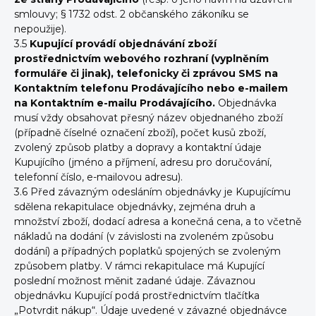
smlouvy; § 1732 odst. 2 občanského zákoníku se
nepoužije).
3.5
Kupující provádí objednávání zboží
prostřednictvím webového rozhraní (vyplněním
formuláře či jinak), telefonicky či zprávou SMS na
Kontaktním telefonu Prodávajícího nebo e-mailem
na Kontaktním e-mailu Prodávajícího.
Objednávka
musí vždy obsahovat přesný název objednaného zboží
(případně číselné označení zboží), počet kusů zboží,
zvolený způsob platby a dopravy a kontaktní údaje
Kupujícího (jméno a příjmení, adresu pro doručování,
telefonní číslo, e-mailovou adresu).
3.6 Před závazným odesláním objednávky je Kupujícímu
sdělena rekapitulace objednávky, zejména druh a
množství zboží, dodací adresa a konečná cena, a to včetně
nákladů na dodání (v závislosti na zvoleném způsobu
dodání) a případných poplatků spojených se zvoleným
způsobem platby. V rámci rekapitulace má Kupující
poslední možnost měnit zadané údaje. Závaznou
objednávku Kupující podá prostřednictvím tlačítka
„Potvrdit nákup“. Údaje uvedené v závazné objednávce