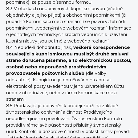
podmínek) lze pouze písemnou formou.
8.3 V otázkách neupravených kupní smlouvou (včetně
objednávky a jejího přijetí) a obchodními podmínkami (či
případně komunikací mezi stranami) se právní vztah řídí
podmínkami uvedenými ve webovém rozhraní. Informace
o jednotlivých technických krocích vedoucích k uzavření
kupní smlouvy jsou patrné z webového rozhraní.
8.4 Nebude-li dohodnuto jinak,
veškerá korespondence
související s kupní smlouvou musí být druhé smluvní
straně doručena písemně, a to elektronickou poštou,
osobně nebo doporučeně prostřednictvím
provozovatele poštovních služeb
(dle volby
odesílatele). Kupujícímu je doručováno na adresu
elektronické pošty uvedenou v jeho uživatelském účtu
nebo v objednávce, nebo v rámci komunikace mezi
stranami.
8.5 Prodávající je oprávněn k prodeji zboží na základě
živnostenského oprávnění a činnost Prodávajícího
nepodléhá jinému povolování. Živnostenskou kontrolu
provádí v rámci své působnosti příslušný živnostenský
úřad. Kontrolní a dozorové činnosti v oblasti krmiv provádí