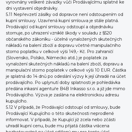
vyrovnány veškeré závazky vůči Prodávajícímu splatné ke
dni vystavení objednávky.
5.11 Nepřevzetí zásilky od dopravce není odstoupením od
kupní smlouvy. Uzavřená kupní smlouva je stále platná.
Prodávající od kupní smlouvy odstoupí a objednávku
stornuje, po uhrazení vzniklé škody v souladu z §520
občanského zákoníku - účelně vynaložených skutečných
nákladů na balení zboží a dopravu včetně manipulačního
storno poplatku v celkové výši 149,- Kč. Pro zahraničí
(Slovensko, Polsko, Německo atd..) je poplatek za
vynaložení skutečných nákladů na balení zboží, dopravu a
manipulační storno poplatek v celkové výši 10 EUR. Částka
je splatná do 14 dnů po odeslání výzvy k její úhradě na účet
prodávajícího. Po uplynutí doby splatnosti je pohledávka
předána inkasní agentuře B4B Inkasso s.r.o. a již jde mimo
Prodávajícího. Výzva je zaslána na elektronickou adresu
kupujícího.
5.12 V případě, že Prodávající odstoupí od smlouvy, bude
Prodávající Kupujícího o této skutečnosti neprodleně
informovat. V případě, že Kupující již zcela nebo zčásti
uhradil kupní cenu, bude mu přijatá částka vrácena