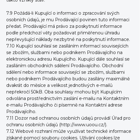
takto vzniklý stav.
7.9 Požádá-li Kupující o informaci o zpracování svých
osobních údajů, je mu Prodávající povinen tuto informaci
předat. Prodávající má právo za poskytnutí informace
podle předchozí věty požadovat přiměřenou úhradu
nepřevyšující náklady nezbytné na poskytnutí informace.
7.10 Kupující souhlasí se zasíláním informací souvisejících
se zbožím, službami nebo podnikem Prodávajícího na
elektronickou adresu Kupujícího. Kupující dále souhlasí se
zasíláním obchodních sdělení Prodávajícího. Obchodní
sdělení nebo informace související se zbožím, službami
nebo podnikem Prodávajícího budou zasílány maximálně
dvakrát do měsíce a velikost jednotlivých e-mailů
nepřekročí 50kB. Oba souhlasy mohou být Kupujícím
odvolána prostřednictvím zaslání e-mailu na Kontaktním
e-mailu Prodávajícího či písemně na Kontaktní adrese
Prodávajícího.
7.11 Dozor nad ochranou osobních údajů provádí Úřad pro
ochranu osobních údajů (http://www.uoou.cz/).
7.12 Webové rozhraní může využívat technické informace
získané pomocí souboru cookies. Užívání cookies lze