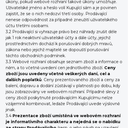
úkony, pokud webové rozhraní takové úkony umožňuje.
Uživatelské jméno a heslo volí Kupující sám a je povinen
zajistit, že se o nich nedozví třetí osoby. Prodávající
nenese odpovědnost za případné zneužití uživatelského
účtu třetími osobami.
3.2 Prodávající si vyhrazuje právo bez náhrady zrušit déle
jak 1 rok neaktivní uživatelské účty a dále účty, jejichž
prostřednictvím dochází k porušování dobrých mravů,
zákona nebo jejichž majitelé se dopouští porušování
těchto obchodních podmínek.
3.3 Webové rozhraní obsahuje seznam zboží a informace o
něm, a to včetně uvedení cen jednotlivého zboží.
Ceny
zboží jsou uvedeny včetně veškerých daní, cel a
dalších poplatků
. Ceny prezentovaného zboží a ceny za
balení, dopravu a dodání zůstávají v platnosti po dobu, kdy
jsou zobrazovány ve webovém rozhraní. Případné slevy z
ceny zboží poskytnuté prodávajícím Kupujícímu nelze
vzájemně kombinovat, ledaže Prodávající uvede výslovně
jinak.
3.4
Prezentace zboží umístěná ve webovém rozhraní
je informativního charakteru a nejedná se o nabídku
ze strany Prodávajícího
(resp. o jeho návrh na uzavření