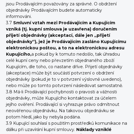
jsou Prodávajícím považovány za správné. O obdržení
objednávky Prodávajícím budete automaticky
informováni.
3.7
Smluvní vztah mezi Prodávajícím a Kupujícím
vzniká (tj. kupní smlouva je uzavřena) doručením
přijetí objednávky (akceptací, dále jen „přijetí
objednávky“), jež je Prodávajícím zasláno Kupujícímu
elektronickou poštou, a to na elektronickou adresu
Kupujícího,
a pokud by k tomuto nedošlo, tak úhradou
celé kupní ceny nebo převzetím objednaného zboží
Kupujícím, dle toho, co nastane dříve. Přijetí objednávky
(akceptace) může být součástí potvrzení o obdržení
objednávky (pokud je to v potvrzení výslovně uvedeno),
nebo může po tomto potvrzení následovat samostatně.
3.8 Má-li Prodávající pochybnosti o pravosti a vážnosti
objednávky, může Kupujícího kontaktovat za účelem
jejího ověření. Prodávající si vyhrazuje právo odmítnout
neověřenou objednávku. Na takovou objednávku se
potom hledí, jako by nebyla podána.
3.9 Kupující souhlasí s použitím prostředků komunikace na
dálku při uzavírání kupní smlouvy.
Náklady vzniklé