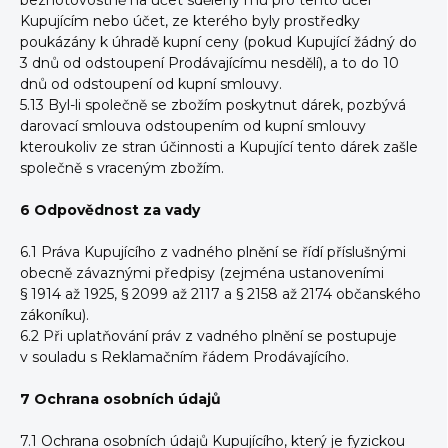
bezhotovostně na účet sdělený mu pro tento účel
Kupujícím nebo účet, ze kterého byly prostředky
poukázány k úhradě kupní ceny (pokud Kupující žádný do
3 dnů od odstoupení Prodávajícímu nesdělí), a to do 10
dnů od odstoupení od kupní smlouvy.
5.13 Byl-li společně se zbožím poskytnut dárek, pozbývá
darovací smlouva odstoupením od kupní smlouvy
kteroukoliv ze stran účinnosti a Kupující tento dárek zašle
společně s vraceným zbožím.
6
Odpovědnost za vady
6.1 Práva Kupujícího z vadného plnění se řídí příslušnými
obecně závaznými předpisy (zejména ustanoveními
§ 1914 až 1925, § 2099 až 2117 a § 2158 až 2174 občanského
zákoníku).
6.2 Při uplatňování práv z vadného plnění se postupuje
v souladu s Reklamačním řádem Prodávajícího.
7 Ochrana osobních údajů
7.1
Ochrana osobních údajů Kupujícího, který je fyzickou