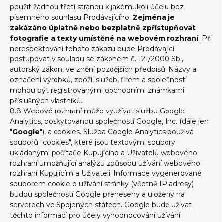
použit žádnou třetí stranou k jakémukoli účelu bez
písemného souhlasu Prodávajícího.
Zejména je
zakázáno úplatně nebo bezplatně zpřístupňovat
fotografie a texty umístěné na webovém rozhraní
. Při
nerespektování tohoto zákazu bude Prodávající
postupovat v souladu se zákonem č. 121/2000 Sb.,
autorský zákon, ve znění pozdějších předpisů. Názvy a
označení výrobků, zboží, služeb, firem a společností
mohou být registrovanými obchodními známkami
příslušných vlastníků.
8.8 Webové rozhraní může využívat službu Google
Analytics, poskytovanou společností Google, Inc. (dále jen
"
Google
"), a cookies. Služba Google Analytics používá
souborů "cookies", které jsou textovými soubory
ukládanými počítače Kupujícího a Uživatelů webového
rozhraní umožňující analýzu způsobu užívání webového
rozhraní Kupujícím a Uživateli. Informace vygenerované
souborem cookie o užívání stránky (včetně IP adresy)
budou společností Google přeneseny a uloženy na
serverech ve Spojených státech. Google bude užívat
těchto informací pro účely vyhodnocování užívání