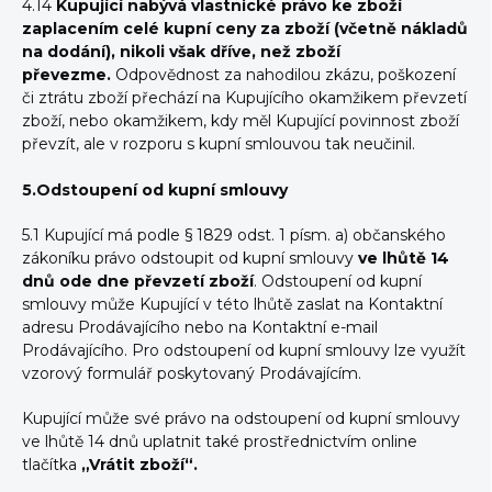
4.14
Kupující nabývá vlastnické právo ke zboží
zaplacením celé kupní ceny za zboží (včetně nákladů
na dodání), nikoli však dříve, než zboží
převezme.
Odpovědnost za nahodilou zkázu, poškození
či ztrátu zboží přechází na Kupujícího okamžikem převzetí
zboží, nebo okamžikem, kdy měl Kupující povinnost zboží
převzít, ale v rozporu s kupní smlouvou tak neučinil.
5.Odstoupení od kupní smlouvy
5.1
Kupující má podle § 1829 odst. 1 písm. a) občanského
zákoníku právo odstoupit od kupní smlouvy
ve lhůtě 14
dnů ode dne převzetí zboží
. Odstoupení od kupní
smlouvy může Kupující v této lhůtě zaslat na Kontaktní
adresu Prodávajícího nebo na Kontaktní e-mail
Prodávajícího. Pro odstoupení od kupní smlouvy lze využít
vzorový formulář poskytovaný Prodávajícím.
Kupující může své právo na odstoupení od kupní smlouvy
ve lhůtě 14 dnů uplatnit také prostřednictvím online
tlačítka
„Vrátit zboží“.