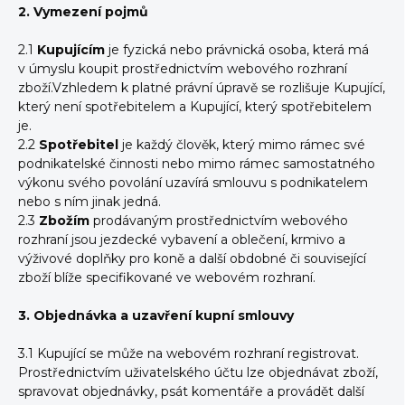
2. Vymezení pojmů
2.1
Kupujícím
je fyzická nebo právnická osoba, která má
v úmyslu koupit prostřednictvím webového rozhraní
zboží.Vzhledem k platné právní úpravě se rozlišuje Kupující,
který není spotřebitelem a Kupující, který spotřebitelem
je.
2.2
Spotřebitel
je každý člověk, který mimo rámec své
podnikatelské činnosti nebo mimo rámec samostatného
výkonu svého povolání uzavírá smlouvu s podnikatelem
nebo s ním jinak jedná.
2.3
Zbožím
prodávaným prostřednictvím webového
rozhraní jsou jezdecké vybavení a oblečení, krmivo a
výživové doplňky pro koně a další obdobné či související
zboží blíže specifikované ve webovém rozhraní.
3. Objednávka a uzavření kupní smlouvy
3.1 Kupující se může na webovém rozhraní registrovat.
Prostřednictvím uživatelského účtu lze objednávat zboží,
spravovat objednávky, psát komentáře a provádět další