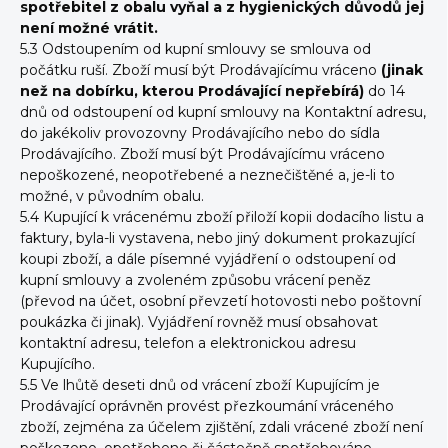
spotřebitel z obalu vyňal a z hygienických důvodů jej
není možné vrátit.
5.3 Odstoupením od kupní smlouvy se smlouva od
počátku ruší. Zboží musí být Prodávajícímu vráceno
(jinak
než na dobírku, kterou Prodávající nepřebírá)
do 14
dnů od odstoupení od kupní smlouvy na Kontaktní adresu,
do jakékoliv provozovny Prodávajícího nebo do sídla
Prodávajícího. Zboží musí být Prodávajícímu vráceno
nepoškozené, neopotřebené a neznečištěné a, je-li to
možné, v původním obalu.
5.4 Kupující k vrácenému zboží přiloží kopii dodacího listu a
faktury, byla-li vystavena, nebo jiný dokument prokazující
koupi zboží, a dále písemné vyjádření o odstoupení od
kupní smlouvy a zvoleném způsobu vrácení peněz
(převod na účet, osobní převzetí hotovosti nebo poštovní
poukázka či jinak). Vyjádření rovněž musí obsahovat
kontaktní adresu, telefon a elektronickou adresu
Kupujícího.
5.5 Ve lhůtě deseti dnů od vrácení zboží Kupujícím je
Prodávající oprávněn provést přezkoumání vráceného
zboží, zejména za účelem zjištění, zdali vrácené zboží není