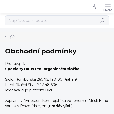
Přejít
na
obsah
Hledat
Domů
Obchodní podmínky
Prodávající:
Specialty Haus Ltd. organizační složka
Sídlo: Rumburská 260/15
, 190 00 Praha 9
Identifikační číslo:
242 48 606
Prodávající je plátcem DPH
zapsaná v živnostenském rejstříku vedeném u Městského
soudu v Praze (dále jen „
Prodávající
“)