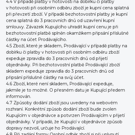
4.4 V případě platby v hotovosti na dobírku či platby
v hotovosti při osobním odběru zboží je kupní cena splatná
při převzetí zboží. V případě bezhotovostní platby je kupní
cena splatná do 3 pracovních dnů od uzavření kupní
smlouvy. Závazek Kupujícího uhradit kupní cenu je při
bezhotovostní platbě splněn okamžikem připsání příslušné
částky na účet Prodávajícího.
4.5 Zboží, které je skladem, Prodávající v případě platby na
dobírku či platby v hotovosti při osobním odběru zboží
expeduje zpravidla do 3 pracovních dnů od přijetí
objednávky. Při bezhotovostní platbě Prodávající zboží
skladem expeduje zpravidla do 3 pracovních dnů od
připsání příslušné částky na svůj účet.
4.6 Zboží, které není skladem, Prodávající expeduje,
jakmile je to možné. O přesném datu je Kupující předem
informován.
4.7 Způsoby dodání zboží jsou uvedeny na webovém
rozhraní. Konkrétní způsob dodání zboží bude zvolen
Kupujícím v objednávce a potvrzen Prodávajícím v přijetí
objednávky. V případě, že Kupující v objednávce způsob
dopravy nezvolí, určuje ho Prodávající.
4.8 Při zadání formy Osobní odběr zboží si při uplynutí