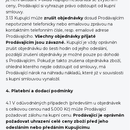
ceny, Prodávající si vyhrazuje právo odstoupit od kupní
smlouvy.
3.13 Kupující může
zrušit objednávky
dosud Prodávajícím
nepotvrzené telefonicky nebo emailovou zprávou na
kontaktním telefonním čísle, resp. emailové adrese
Prodávajícího.
Všechny objednávky přijaté
Prodávajícím jsou závazné.
Kupující je vždy oprávněn
zrušit objednávku do šesti hodin od jejího odeslání,
pozdější zrušení objednávky je možné pouze po dohodě
s Prodávajícím. Pokud je takto zrušena objednávka zboží,
ohledně kterého nejde odstoupit od smlouvy, má
Prodávající nárok na náhradu nákladů, které již v souvislosti
s kupní smlouvou vynaložil.
4. Platební a dodací podmínky
4.1 V odůvodněných případech (především u objednávek
s celkovou cenou nad 5.000 Kč) může Prodávající
požadovat zálohu na kupní cenu.
Prodávající je oprávněn
požadovat uhrazení celé ceny zboží před jeho
odesláním nebo předáním Kupujícímu
.