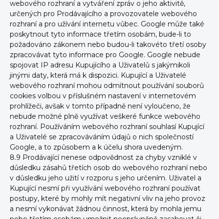
webového rozhraní a vytváření zpráv o jeho aktivitě,
určených pro Prodávajícího a provozovatele webového
rozhraní a pro užívání internetu vůbec. Google může také
poskytnout tyto informace třetím osobám, bude-li to
požadováno zákonem nebo budou-li takovéto třetí osoby
zpracovávat tyto informace pro Google. Google nebude
spojovat IP adresu Kupujícího a Uživatelů s jakýmikoli
jinými daty, která má k dispozici. Kupující a Uživatelé
webového rozhraní mohou odmítnout používání souborů
cookies volbou v příslušném nastavení v internetovém
prohlížeči, avšak v tomto případně není vyloučeno, že
nebude možné plně využívat veškeré funkce webového
rozhraní. Používáním webového rozhraní souhlasí Kupující
a Uživatelé se zpracováváním údajů o nich společností
Google, a to způsobem a k účelu shora uvedeným.
8.9 Prodávající nenese odpovědnost za chyby vzniklé v
důsledku zásahů třetích osob do webového rozhraní nebo
v důsledku jeho užití v rozporu s jeho určením. Uživatel a
Kupující nesmí při využívání webového rozhraní používat
postupy, které by mohly mít negativní vliv na jeho provoz
a nesmí vykonávat žádnou činnost, která by mohla jemu