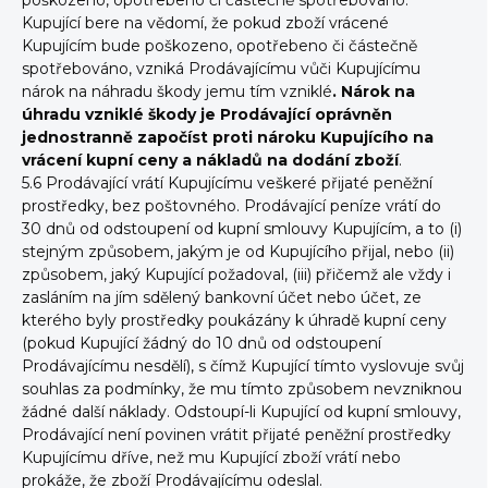
poškozeno, opotřebeno či částečně spotřebováno.
Kupující bere na vědomí, že pokud zboží vrácené
Kupujícím bude poškozeno, opotřebeno či částečně
spotřebováno, vzniká Prodávajícímu vůči Kupujícímu
nárok na náhradu škody jemu tím vzniklé
. Nárok na
úhradu vzniklé škody je Prodávající oprávněn
jednostranně započíst proti nároku Kupujícího na
vrácení kupní ceny a nákladů na dodání zboží
.
5.6 Prodávající vrátí Kupujícímu veškeré přijaté peněžní
prostředky, bez poštovného. Prodávající peníze vrátí do
30 dnů od odstoupení od kupní smlouvy Kupujícím, a to (i)
stejným způsobem, jakým je od Kupujícího přijal, nebo (ii)
způsobem, jaký Kupující požadoval, (iii) přičemž ale vždy i
zasláním na jím sdělený bankovní účet nebo účet, ze
kterého byly prostředky poukázány k úhradě kupní ceny
(pokud Kupující žádný do 10 dnů od odstoupení
Prodávajícímu nesdělí), s čímž Kupující tímto vyslovuje svůj
souhlas za podmínky, že mu tímto způsobem nevzniknou
žádné další náklady. Odstoupí-li Kupující od kupní smlouvy,
Prodávající není povinen vrátit přijaté peněžní prostředky
Kupujícímu dříve, než mu Kupující zboží vrátí nebo
prokáže, že zboží Prodávajícímu odeslal.