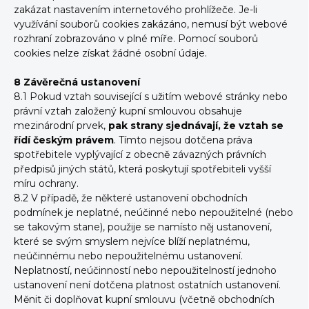
zakázat nastavením internetového prohlížeče. Je-li
využívání souborů cookies zakázáno, nemusí být webové
rozhraní zobrazováno v plné míře. Pomocí souborů
cookies nelze získat žádné osobní údaje.
8 Závěrečná ustanovení
8.1 Pokud vztah související s užitím webové stránky nebo
právní vztah založený kupní smlouvou obsahuje
mezinárodní prvek,
pak strany sjednávají, že vztah se
řídí českým právem
. Tímto nejsou dotčena práva
spotřebitele vyplývající z obecně závazných právních
předpisů jiných států, která poskytují spotřebiteli vyšší
míru ochrany.
8.2 V případě, že některé ustanovení obchodních
podmínek je neplatné, neúčinné nebo nepoužitelné (nebo
se takovým stane), použije se namísto něj ustanovení,
které se svým smyslem nejvíce blíží neplatnému,
neúčinnému nebo nepoužitelnému ustanovení.
Neplatností, neúčinností nebo nepoužitelností jednoho
ustanovení není dotčena platnost ostatních ustanovení.
Měnit či doplňovat kupní smlouvu (včetně obchodních