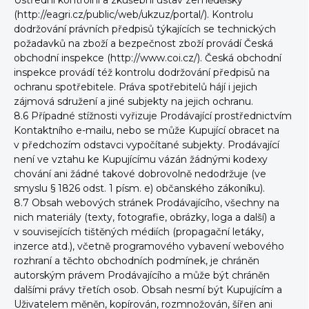
Ústřední kontrolní a zkušební ústav zemědělský
(http://eagri.cz/public/web/ukzuz/portal/). Kontrolu
dodržování právních předpisů týkajících se technických
požadavků na zboží a bezpečnost zboží provádí Česká
obchodní inspekce (http://www.coi.cz/). Česká obchodní
inspekce provádí též kontrolu dodržování předpisů na
ochranu spotřebitele. Práva spotřebitelů hájí i jejich
zájmová sdružení a jiné subjekty na jejich ochranu.
8.6 Případné stížnosti vyřizuje Prodávající prostřednictvím
Kontaktního e-mailu, nebo se může Kupující obracet na
v předchozím odstavci vypočítané subjekty. Prodávající
není ve vztahu ke Kupujícímu vázán žádnými kodexy
chování ani žádné takové dobrovolně nedodržuje (ve
smyslu § 1826 odst. 1 písm. e) občanského zákoníku).
8.7 Obsah webových stránek Prodávajícího, všechny na
nich materiály (texty, fotografie, obrázky, loga a další) a
v souvisejících tištěných médiích (propagační letáky,
inzerce atd.), včetně programového vybavení webového
rozhraní a těchto obchodních podmínek, je chráněn
autorským právem Prodávajícího a může být chráněn
dalšími právy třetích osob. Obsah nesmí být Kupujícím a
Uživatelem měněn, kopírován, rozmnožován, šířen ani