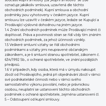
součástí kupní smlouvy (za „kupní smlouvu“ se zde
označuje jakákoliv smlouva, uzavřená dle těchto
obchodních podmínek). Kupní smlouva a obchodní
podmínky jsou vyhotoveny v českém jazyce. Kupní
smlouvu lze uzavřít v českém jazyce, ledaže se Kupující a
Prodávající výslovně dohodnou na jiném jazyce.
1.4 Znění obchodních podmínek může Prodávající měnit či
doplňovat. Práva a povinnosti stran se řídí vždy tím zněním
obchodních podmínek, za jehož účinnosti vznikly.
1.5 Veškeré smluvní vztahy se řídí obchodními
podmínkami a vztahy jimi neupravené občanským
zákoníkem, a je-li smluvní stranou spotřebitel, zákonem č.
634/1992 Sb., o ochraně spotřebitele, ve znění pozdějších
předpisů.
1.6 V případech, kdy osoba, která má v úmyslu nakoupit
zboží od Prodávajícího, jedná při objednávání zboží v rámci
své podnikatelské činnosti nebo v rámci svého
samostatného výkonu povolání, nebo je právnickou
osobou, neuplatní se ustanovení těchto obchodních
podmínek o ochraně spotřebitele, zejména ustanovení čl.
5 – Odstoupení od kupní smlouvy.