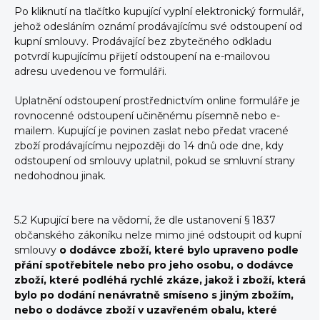
Po kliknutí na tlačítko kupující vyplní elektronický formulář,
jehož odesláním oznámí prodávajícímu své odstoupení od
kupní smlouvy. Prodávající bez zbytečného odkladu
potvrdí kupujícímu přijetí odstoupení na e-mailovou
adresu uvedenou ve formuláři.
Uplatnění odstoupení prostřednictvím online formuláře je
rovnocenné odstoupení učiněnému písemně nebo e-
mailem. Kupující je povinen zaslat nebo předat vracené
zboží prodávajícímu nejpozději do 14 dnů ode dne, kdy
odstoupení od smlouvy uplatnil, pokud se smluvní strany
nedohodnou jinak.
5.2 Kupující bere na vědomí, že dle ustanovení § 1837
občanského zákoníku nelze mimo jiné odstoupit od kupní
smlouvy
o dodávce zboží, které bylo upraveno podle
přání spotřebitele nebo pro jeho osobu, o dodávce
zboží, které podléhá rychlé zkáze, jakož i zboží, která
bylo po dodání nenávratně smíseno s jiným zbožím,
nebo o dodávce zboží v uzavřeném obalu, které