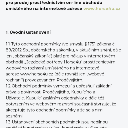
pro prodej prostřednictvím on-line obchodu
umístěného na internetové adrese
www.horse4u.cz
1. Úvodní ustanovení
1.1 Tyto obchodní podmínky (ve smyslu § 1751 zákona č.
89/2012 Sb., občanského zákoníku, v aktuálním znění, dále
jen „občanský zákoník“) platí pro nákup v internetovém
obchodě „Jezdecké potřeby Horse4u“ prostřednictvím
webového rozhraní umístěného na internetové
adrese www.horse4u.cz (dále rovněž jen „webové
rozhraní“) provozovaném Prodávajícím.
1.2 Obchodní podmínky vymezují a upřesňují základní
práva a povinnosti Prodávajícího, Kupujícího a
Uživatele. Kupující zasláním objednávky a dále též
potvrzením ve webovém rozhraní současně stvrzuje, že
akceptuje tyto obchodní podmínky a že se s nimi
seznámil.
1.3 Ustanovení obchodních podmínek jsou nedílnou