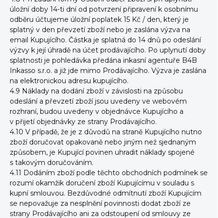
úložní doby 14-ti dní od potvrzení připravení k osobnímu
odběru účtujeme úložní poplatek 15 Kč / den, který je
splatný v den převzetí zboží nebo je zaslána výzva na
email Kupujícího. Částka je splatná do 14 dnů po odeslání
výzvy k její úhradě na účet prodávajícího. Po uplynutí doby
splatnosti je pohledávka předána inkasní agentuře B4B
Inkasso s.r.o. a již jde mimo Prodávajícího. Výzva je zaslána
na elektronickou adresu kupujícího.
4.9 Náklady na dodání zboží v závislosti na způsobu
odeslání a převzetí zboží jsou uvedeny ve webovém
rozhraní, budou uvedeny v objednávce Kupujícího a
v přijetí objednávky ze strany Prodávajícího.
4.10 V případě, že je z důvodů na straně Kupujícího nutno
zboží doručovat opakovaně nebo jiným než sjednaným
způsobem, je Kupující povinen uhradit náklady spojené
s takovým doručováním.
4.11 Dodáním zboží podle těchto obchodních podmínek se
rozumí okamžik doručení zboží Kupujícímu v souladu s
kupní smlouvou. Bezdůvodné odmítnutí zboží Kupujícím
se nepovažuje za nesplnění povinnosti dodat zboží ze
strany Prodávajícího ani za odstoupení od smlouvy ze