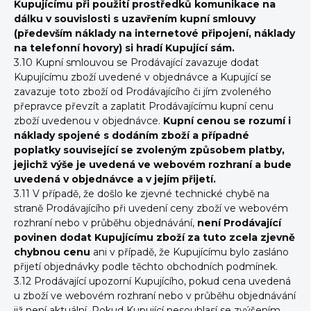
Kupujícímu při použití prostředků komunikace na
dálku v souvislosti s uzavřením kupní smlouvy
(především náklady na internetové připojení, náklady
na telefonní hovory) si hradí Kupující sám.
3.10 Kupní smlouvou se Prodávající zavazuje dodat
Kupujícímu zboží uvedené v objednávce a Kupující se
zavazuje toto zboží od Prodávajícího či jím zvoleného
přepravce převzít a zaplatit Prodávajícímu kupní cenu
zboží uvedenou v objednávce.
Kupní cenou se rozumí i
náklady spojené s dodáním zboží a případné
poplatky související se zvoleným způsobem platby,
jejichž výše je uvedená ve webovém rozhraní a bude
uvedená v objednávce a v jejím přijetí.
3.11 V případě, že došlo ke zjevné technické chybě na
straně Prodávajícího při uvedení ceny zboží ve webovém
rozhraní nebo v průběhu objednávání,
není Prodávající
povinen dodat Kupujícímu zboží za tuto zcela zjevně
chybnou cenu
ani v případě, že Kupujícímu bylo zasláno
přijetí objednávky podle těchto obchodních podmínek.
3.12 Prodávající upozorní Kupujícího, pokud cena uvedená
u zboží ve webovém rozhraní nebo v průběhu objednávání
již není aktuální. Pokud Kupující nesouhlasí se zvýšením