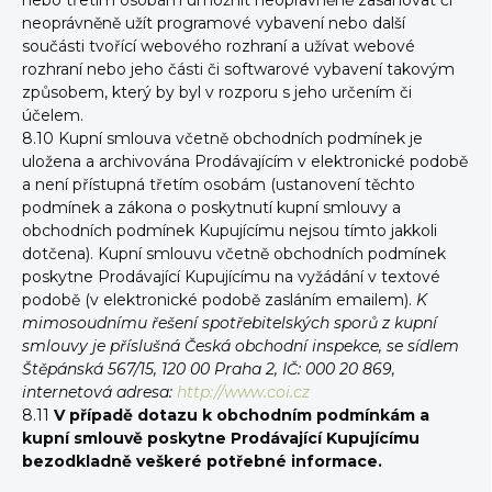
nebo třetím osobám umožnit neoprávněně zasahovat či
neoprávněně užít programové vybavení nebo další
součásti tvořící webového rozhraní a užívat webové
rozhraní nebo jeho části či softwarové vybavení takovým
způsobem, který by byl v rozporu s jeho určením či
účelem.
8.10 Kupní smlouva včetně obchodních podmínek je
uložena a archivována Prodávajícím v elektronické podobě
a není přístupná třetím osobám (ustanovení těchto
podmínek a zákona o poskytnutí kupní smlouvy a
obchodních podmínek Kupujícímu nejsou tímto jakkoli
dotčena). Kupní smlouvu včetně obchodních podmínek
poskytne Prodávající Kupujícímu na vyžádání v textové
podobě (v elektronické podobě zasláním emailem).
K
mimosoudnímu řešení spotřebitelských sporů z kupní
smlouvy je příslušná Česká obchodní inspekce, se sídlem
Štěpánská 567/15, 120 00 Praha 2, IČ: 000 20 869,
internetová adresa:
http://www.coi.cz
8.11
V případě dotazu k obchodním podmínkám a
kupní smlouvě poskytne Prodávající Kupujícímu
bezodkladně veškeré potřebné informace.