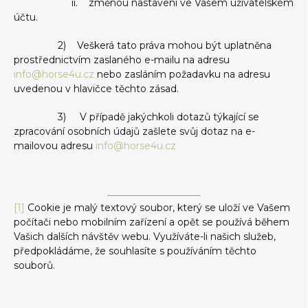
ii. změnou nastavení ve Vašem uživatelském
účtu.
2) Veškerá tato práva mohou být uplatněna
prostřednictvím zaslaného e-mailu na adresu
info@horse4u.cz
nebo zasláním požadavku na adresu
uvedenou v hlavičce těchto zásad.
3) V případě jakýchkoli dotazů týkající se
zpracování osobních údajů zašlete svůj dotaz na e-
mailovou adresu
info@horse4u.cz
[1]
Cookie je malý textový soubor, který se uloží ve Vašem
počítači nebo mobilním zařízení a opět se používá během
Vašich dalších návštěv webu. Využíváte-li našich služeb,
předpokládáme, že souhlasíte s používáním těchto
souborů.