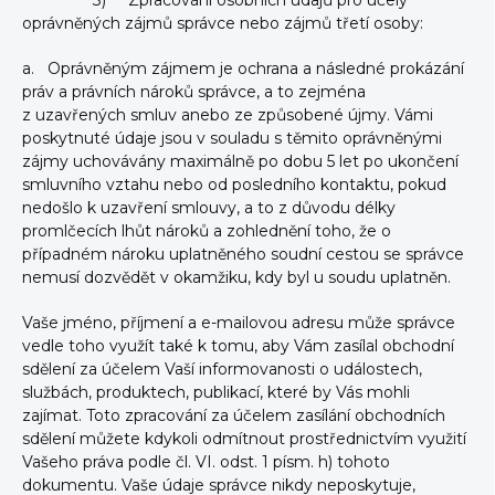
3) Zpracování osobních údajů pro účely
oprávněných zájmů správce nebo zájmů třetí osoby:
a. Oprávněným zájmem je ochrana a následné prokázání
práv a právních nároků správce, a to zejména
z uzavřených smluv anebo ze způsobené újmy. Vámi
poskytnuté údaje jsou v souladu s těmito oprávněnými
zájmy uchovávány maximálně po dobu 5 let po ukončení
smluvního vztahu nebo od posledního kontaktu, pokud
nedošlo k uzavření smlouvy, a to z důvodu délky
promlčecích lhůt nároků a zohlednění toho, že o
případném nároku uplatněného soudní cestou se správce
nemusí dozvědět v okamžiku, kdy byl u soudu uplatněn.
Vaše jméno, příjmení a e-mailovou adresu může správce
vedle toho využít také k tomu, aby Vám zasílal obchodní
sdělení za účelem Vaší informovanosti o událostech,
službách, produktech, publikací, které by Vás mohli
zajímat. Toto zpracování za účelem zasílání obchodních
sdělení můžete kdykoli odmítnout prostřednictvím využití
Vašeho práva podle čl. VI. odst. 1 písm. h) tohoto
dokumentu. Vaše údaje správce nikdy neposkytuje,