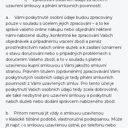
uzavření smlouvy a plnění smluvních povinností:
a. Vámi poskytnuté osobní údaje budou zpracovány
pouze v souladu s účelem jejich zpracování – a to ke
správě vašeho online nákupu nebo objednání některé
námi nabízené služby, konkrétně ke zpracování Vašich
objednávek a případnému vracení zboží a peněz
prostřednictvím našich online služeb a k zasílání oznámení
o stavu doručování nebo o případných problémech s
doručením Vašeho zboží, a to v souladu s platně
uzavřenou kupní smlouvou s Vámi jakožto smluvní
stranou. Právním titulem (oprávněním) zpracovávání Vámi
poskytnutých osobních údajů je tedy plnění smluvních
povinností z Vámi uzavřených smluv. Pro tento účel je
poskytnutí Vašich osobních údajů tedy zcela dobrovolné,
ale také nezbytné pro uzavření smlouvy a poskytnutí
našich služeb nebo dodání správcem nabízeného zboží.
b. Přitom nemusí jít vždy o smlouvu uzavřenou
v klasické tištěné podobě, vlastnoručně podepsanou. Může
jít např. i o smlouvu uzavřenou ústně, po telefonu nebo