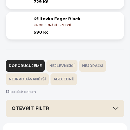
729 Kč
Kšiltovka Fager Black
NA OBJEDNÁNÍ 5 - 7 DNÍ
690 Kč
Ř
a
DOPORUČUJEME
NEJLEVNĚJŠÍ
NEJDRAŽŠÍ
z
e
NEJPRODÁVANĚJŠÍ
ABECEDNĚ
n
í
12
položek celkem
p
r
OTEVŘÍT FILTR
o
d
u
V
k