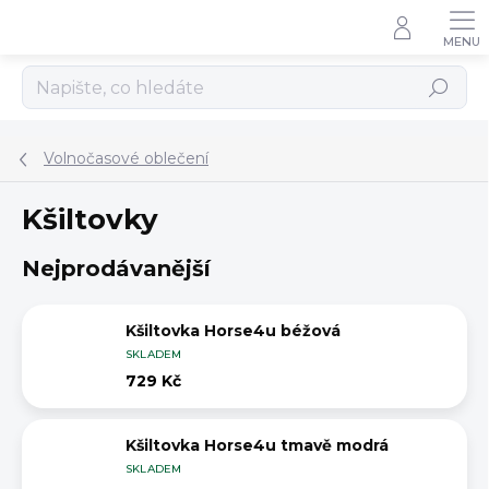
Přejít
na
obsah
Hledat
Volnočasové oblečení
Kšiltovky
Nejprodávanější
Kšiltovka Horse4u béžová
SKLADEM
729 Kč
Kšiltovka Horse4u tmavě modrá
SKLADEM