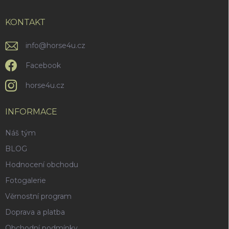
a
r
t
v
í
KONTAKT
k
y
v
info
@
horse4u.cz
ý
p
Facebook
i
s
horse4u.cz
u
INFORMACE
Náš tým
BLOG
Hodnocení obchodu
Fotogalerie
Věrnostní program
Doprava a platba
Obchodní podmínky