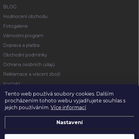
BLOG
Hodnocení obchodu
Fotogalerie
Věrnostní program
Doprava a platba
Obchodní podmínky
Ochrana osobních údajů
Reklamace a vrácení zboží
Kontakt
Tento web používá soubory cookies. Dalším
procházením tohoto webu vyjadřujete souhlas s
FACEBOOK
jejich používáním.
Více informací
Nastavení