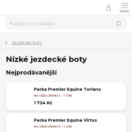
Přejít
na
obsah
Hledat
Jezdecké boty
Nízké jezdecké boty
Nejprodávanější
Perka Premier Equine Torlano
NA OBJEDNÁNÍ 5 - 7 DNÍ
1 724 Kč
Perka Premier Equine Virtus
NA OBJEDNÁNÍ 5 - 7 DNÍ