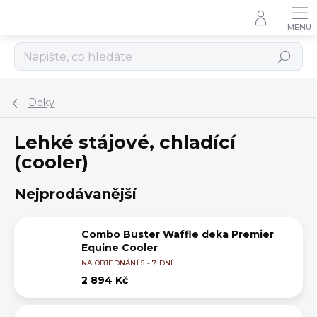
Přejít
na
obsah
Hledat
Deky
Lehké stájové, chladící
(cooler)
Nejprodávanější
Combo Buster Waffle deka Premier
Equine Cooler
NA OBJEDNÁNÍ 5 - 7 DNÍ
2 894 Kč