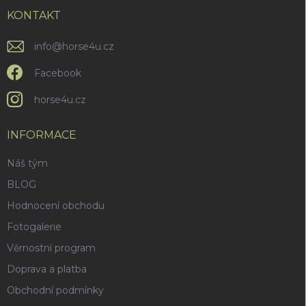
t
v
í
KONTAKT
k
y
v
info
@
horse4u.cz
ý
p
Facebook
i
s
horse4u.cz
u
INFORMACE
Náš tým
BLOG
Hodnocení obchodu
Fotogalerie
Věrnostní program
Doprava a platba
Obchodní podmínky