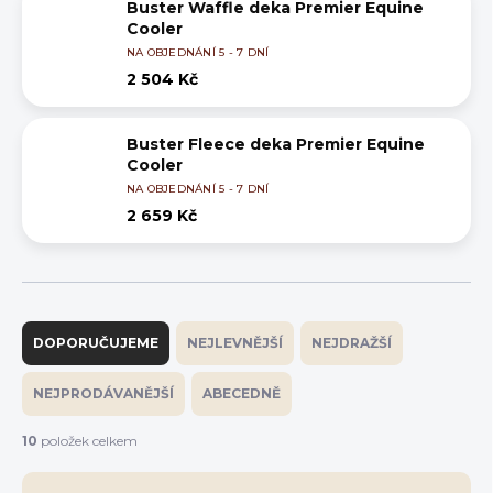
Buster Waffle deka Premier Equine
Cooler
NA OBJEDNÁNÍ 5 - 7 DNÍ
2 504 Kč
Buster Fleece deka Premier Equine
Cooler
NA OBJEDNÁNÍ 5 - 7 DNÍ
2 659 Kč
Ř
a
DOPORUČUJEME
NEJLEVNĚJŠÍ
NEJDRAŽŠÍ
z
e
NEJPRODÁVANĚJŠÍ
ABECEDNĚ
n
í
10
položek celkem
p
r