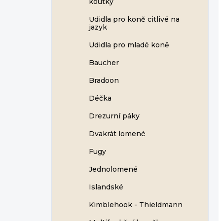
koutky
Udidla pro koně citlivé na
jazyk
Udidla pro mladé koně
Baucher
Bradoon
Déčka
Drezurní páky
Dvakrát lomené
Fugy
Jednolomené
Islandské
Kimblehook - Thieldmann