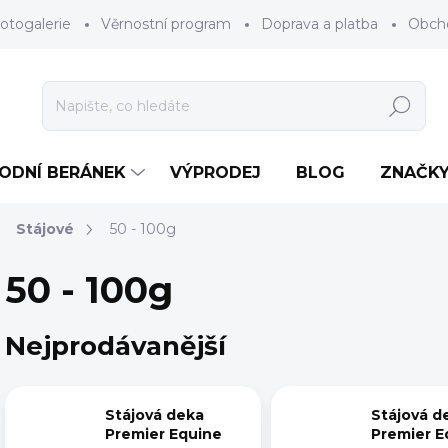
otogalerie
Věrnostní program
Doprava a platba
Obch
Hledat
RODNÍ BERÁNEK
VÝPRODEJ
BLOG
ZNAČK
Stájové
50 - 100g
50 - 100g
Nejprodávanější
Stájová deka
Stájová d
Premier Equine
Premier E