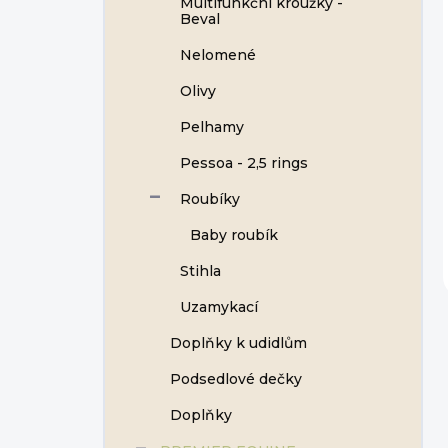
Multifunkční kroužky -
Beval
Nelomené
Olivy
Pelhamy
Pessoa - 2,5 rings
Roubíky
Baby roubík
Stihla
Uzamykací
Doplňky k udidlům
Podsedlové dečky
Doplňky