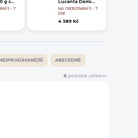
0 g s
Lucanta Demi
100 g
NÍ 5 - 7
NA OBJEDNÁNÍ 5 - 7
DNÍ
4 589 Kč
NEJPRODÁVANĚJŠÍ
ABECEDNĚ
6
položek celkem