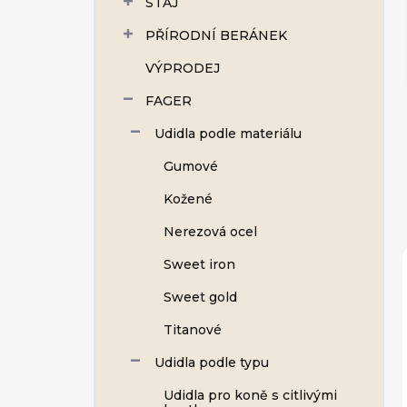
STÁJ
í
p
PŘÍRODNÍ BERÁNEK
a
n
VÝPRODEJ
e
FAGER
l
Udidla podle materiálu
Gumové
Kožené
Nerezová ocel
Sweet iron
Sweet gold
Titanové
Udidla podle typu
Udidla pro koně s citlivými