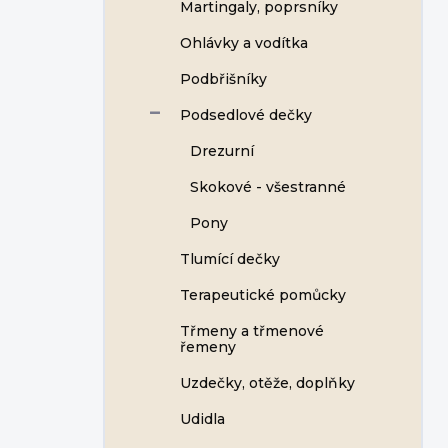
Martingaly, poprsníky
Ohlávky a vodítka
Podbřišníky
Podsedlové dečky
Drezurní
Skokové - všestranné
Pony
Tlumící dečky
Terapeutické pomůcky
Třmeny a třmenové
řemeny
Uzdečky, otěže, doplňky
Udidla