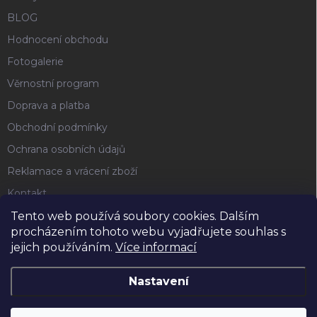
BLOG
Hodnocení obchodu
Fotogalerie
Věrnostní program
Doprava a platba
Obchodní podmínky
Ochrana osobních údajů
Reklamace a vrácení zboží
Kontakt
Tento web používá soubory cookies. Dalším
procházením tohoto webu vyjadřujete souhlas s
FACEBOOK
jejich používáním.
Více informací
Nastavení