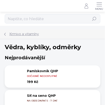
Přejít
na
obsah
Hledat
Krmivo a vitamíny
Vědra, kyblíky, odměrky
Nejprodávanější
Pamlskovník QHP
DOČASNĚ NEDOSTUPNÉ
199 Kč
Síť na seno QHP
NA OBJEDNÁNÍ 5 - 7 DNÍ