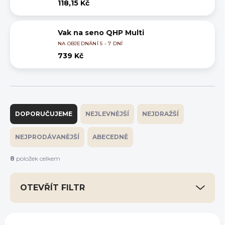
118,15 Kč
Vak na seno QHP Multi
NA OBJEDNÁNÍ 5 - 7 DNÍ
739 Kč
Ř
a
DOPORUČUJEME
NEJLEVNĚJŠÍ
NEJDRAŽŠÍ
z
e
NEJPRODÁVANĚJŠÍ
ABECEDNĚ
n
í
8
položek celkem
p
r
OTEVŘÍT FILTR
o
d
u
V
k