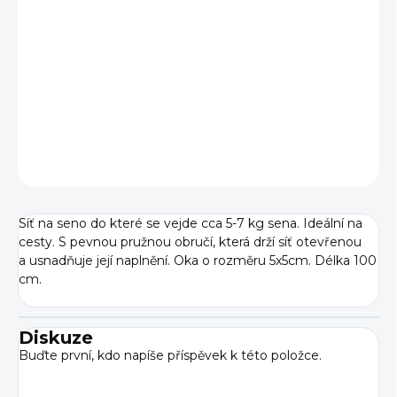
BARVY
−
+
Přidat do košíku
DETAILNÍ INFORMACE
ZEPTAT SE
Síť na seno do které se vejde cca 5-7 kg sena. Ideální na
cesty. S pevnou pružnou obručí, která drží síť otevřenou
a usnadňuje její naplnění. Oka o rozměru 5x5cm. Délka 100
cm.
Diskuze
Buďte první, kdo napíše příspěvek k této položce.