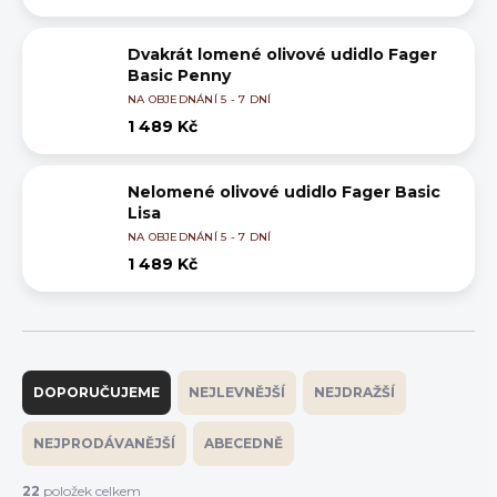
Dvakrát lomené olivové udidlo Fager
Basic Penny
NA OBJEDNÁNÍ 5 - 7 DNÍ
1 489 Kč
Nelomené olivové udidlo Fager Basic
Lisa
NA OBJEDNÁNÍ 5 - 7 DNÍ
1 489 Kč
Ř
a
DOPORUČUJEME
NEJLEVNĚJŠÍ
NEJDRAŽŠÍ
z
e
NEJPRODÁVANĚJŠÍ
ABECEDNĚ
n
í
22
položek celkem