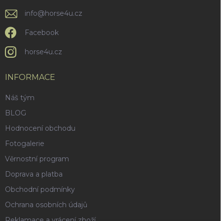
i
info
@
horse4u.cz
s
u
Facebook
horse4u.cz
INFORMACE
Náš tým
BLOG
Hodnocení obchodu
Fotogalerie
Věrnostní program
Doprava a platba
Obchodní podmínky
Ochrana osobních údajů
Reklamace a vrácení zboží