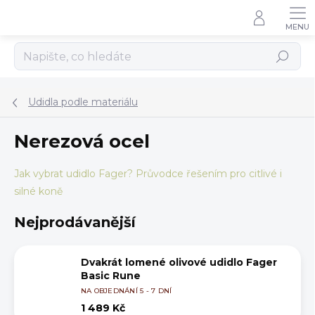
Přejít
na
obsah
Hledat
Udidla podle materiálu
Nerezová ocel
Jak vybrat udidlo Fager? Průvodce řešením pro citlivé i
silné koně
Nejprodávanější
Dvakrát lomené olivové udidlo Fager
Basic Rune
NA OBJEDNÁNÍ 5 - 7 DNÍ
1 489 Kč