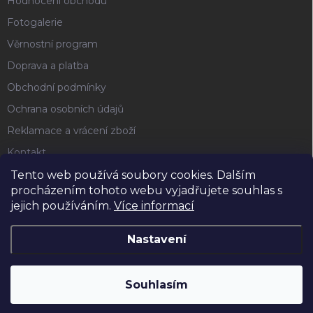
Hodnocení obchodu
Fotogalerie
Věrnostní program
Doprava a platba
Obchodní podmínky
Ochrana osobních údajů
Reklamace a vrácení zboží
Kontakt
Tento web používá soubory cookies. Dalším
procházením tohoto webu vyjadřujete souhlas s
FACEBOOK
jejich používáním.
Více informací
Nastavení
Copyright 2026
Horse4u
. Všechna práva vyhrazena.
Souhlasím
Vytvořil Shoptet