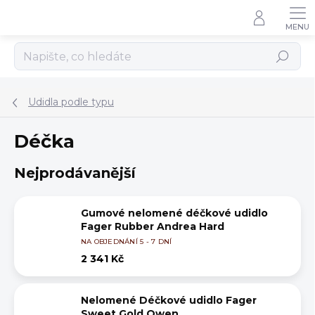
Přejít
na
obsah
Hledat
Udidla podle typu
Déčka
Nejprodávanější
Gumové nelomené déčkové udidlo
Fager Rubber Andrea Hard
NA OBJEDNÁNÍ 5 - 7 DNÍ
2 341 Kč
Nelomené Déčkové udidlo Fager
Sweet Gold Owen