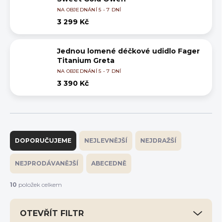
NA OBJEDNÁNÍ 5 - 7 DNÍ
3 299 Kč
Jednou lomené déčkové udidlo Fager
Titanium Greta
NA OBJEDNÁNÍ 5 - 7 DNÍ
3 390 Kč
Ř
a
DOPORUČUJEME
NEJLEVNĚJŠÍ
NEJDRAŽŠÍ
z
e
NEJPRODÁVANĚJŠÍ
ABECEDNĚ
n
í
10
položek celkem
p
r
OTEVŘÍT FILTR
o