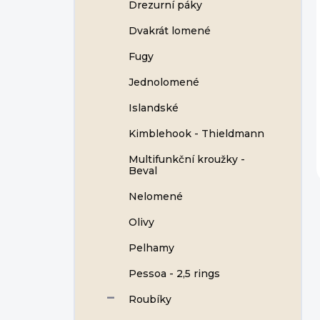
Drezurní páky
Dvakrát lomené
Fugy
Jednolomené
Islandské
Kimblehook - Thieldmann
Multifunkční kroužky -
Beval
Nelomené
Olivy
Pelhamy
Pessoa - 2,5 rings
Roubíky