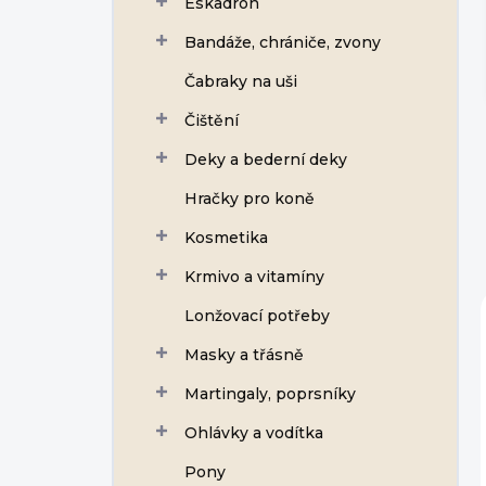
Eskadron
í
p
Bandáže, chrániče, zvony
a
n
Čabraky na uši
e
Čištění
l
Deky a bederní deky
Hračky pro koně
Kosmetika
Krmivo a vitamíny
Lonžovací potřeby
Masky a třásně
Martingaly, poprsníky
Ohlávky a vodítka
Pony