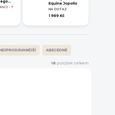
tego
Equine Jopollo
NÍ 5 - 7
NA DOTAZ
1 969 Kč
NEJPRODÁVANĚJŠÍ
ABECEDNĚ
18
položek celkem