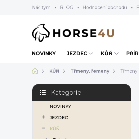
Přejít
Náš tým
BLOG
Hodnocení obchodu
F
na
obsah
NOVINKY
JEZDEC
KŮŇ
PŘÍ
Domů
KŮŇ
Třmeny, řemeny
Třmeny
P
Kategorie
o
Přeskočit
s
kategorie
NOVINKY
t
r
JEZDEC
a
n
KŮŇ
n