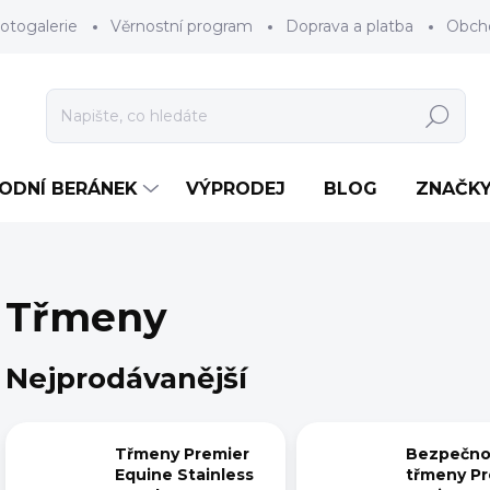
otogalerie
Věrnostní program
Doprava a platba
Obch
Hledat
RODNÍ BERÁNEK
VÝPRODEJ
BLOG
ZNAČK
Třmeny
Nejprodávanější
Třmeny Premier
Bezpečno
Equine Stainless
třmeny Pr