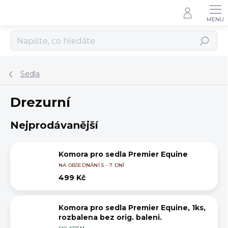
Přejít
na
obsah
Hledat
Sedla
Drezurní
Nejprodávanější
Komora pro sedla Premier Equine
NA OBJEDNÁNÍ 5 - 7 DNÍ
499 Kč
Komora pro sedla Premier Equine, 1ks,
rozbalena bez orig. baleni.