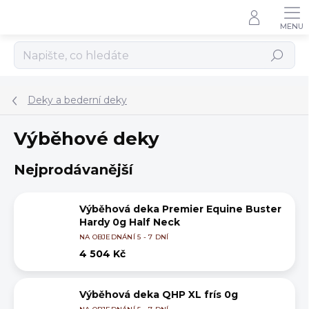
Přejít
na
obsah
Hledat
Deky a bederní deky
Výběhové deky
Nejprodávanější
Výběhová deka Premier Equine Buster
Hardy 0g Half Neck
NA OBJEDNÁNÍ 5 - 7 DNÍ
4 504 Kč
Výběhová deka QHP XL frís 0g