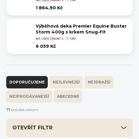
NA OBJEDNÁNÍ 5 - 7 DNÍ
1 864,90 Kč
Výběhová deka Premier Equine Buster
Storm 400g s krkem Snug-Fit
NA OBJEDNÁNÍ 5 - 7 DNÍ
6 059 Kč
Ř
a
DOPORUČUJEME
NEJLEVNĚJŠÍ
NEJDRAŽŠÍ
z
e
NEJPRODÁVANĚJŠÍ
ABECEDNĚ
n
í
71
položek celkem
p
r
OTEVŘÍT FILTR
o
d