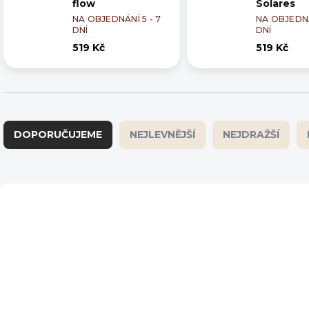
flow
Solares
NA OBJEDNÁNÍ 5 - 7
NA OBJEDNÁ
DNÍ
DNÍ
519 Kč
519 Kč
Ř
a
DOPORUČUJEME
NEJLEVNĚJŠÍ
NEJDRAŽŠÍ
z
e
n
í
V
p
ý
r
p
o
i
d
s
u
p
k
r
t
o