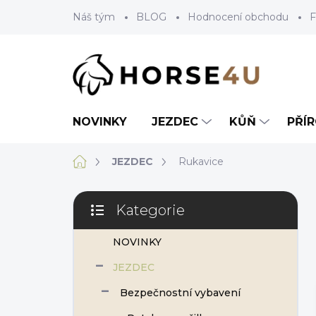
Přejít
Náš tým
BLOG
Hodnocení obchodu
F
na
obsah
NOVINKY
JEZDEC
KŮŇ
PŘÍ
Domů
JEZDEC
Rukavice
P
Kategorie
o
Přeskočit
s
kategorie
NOVINKY
t
r
JEZDEC
a
n
Bezpečnostní vybavení
n