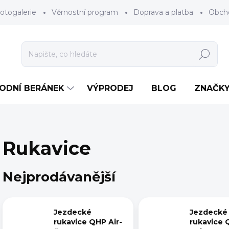
otogalerie
Věrnostní program
Doprava a platba
Obch
Hledat
RODNÍ BERÁNEK
VÝPRODEJ
BLOG
ZNAČK
Rukavice
Nejprodávanější
Jezdecké
Jezdecké
rukavice QHP Air-
rukavice