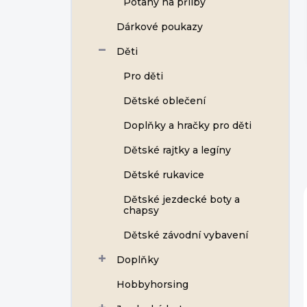
Potahy na přilby
í
p
Dárkové poukazy
a
n
Děti
e
Pro děti
l
Dětské oblečení
Doplňky a hračky pro děti
Dětské rajtky a legíny
Dětské rukavice
Dětské jezdecké boty a
chapsy
Dětské závodní vybavení
Doplňky
Hobbyhorsing