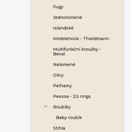
Fugy
Jednolomené
Islandské
Kimblehook - Thieldmann
Multifunkční kroužky -
Beval
Nelomené
Olivy
Pelhamy
Pessoa - 2,5 rings
Roubíky
Baby roubík
Stihla