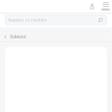
Přejít
na
obsah
Hledat
Rukavice
Podrobnosti hodnocení
Neohodnoceno
ZNAČKA:
PREMIER EQUINE