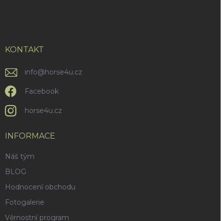
á
c
í
p
p
a
r
t
v
í
KONTAKT
k
y
v
info
@
horse4u.cz
ý
p
Facebook
i
s
horse4u.cz
u
INFORMACE
Náš tým
BLOG
Hodnocení obchodu
Fotogalerie
Věrnostní program