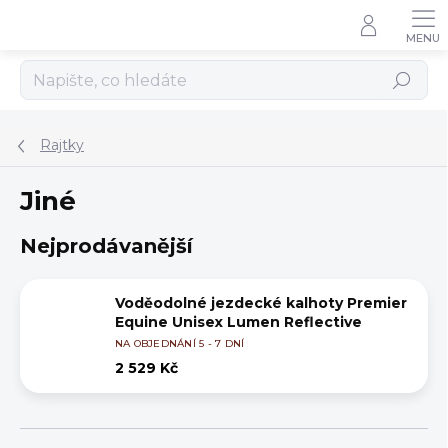
Přejít
na
obsah
Hledat
Rajtky
Jiné
Nejprodávanější
Voděodolné jezdecké kalhoty Premier
Equine Unisex Lumen Reflective
NA OBJEDNÁNÍ 5 - 7 DNÍ
2 529 Kč