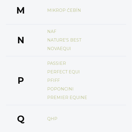
M
MIKROP ČEBÍN
NAF
N
NATURE'S BEST
NOVAEQUI
PASSIER
PERFECT EQUI
P
PFIFF
POPONCINI
PREMIER EQUINE
Q
QHP