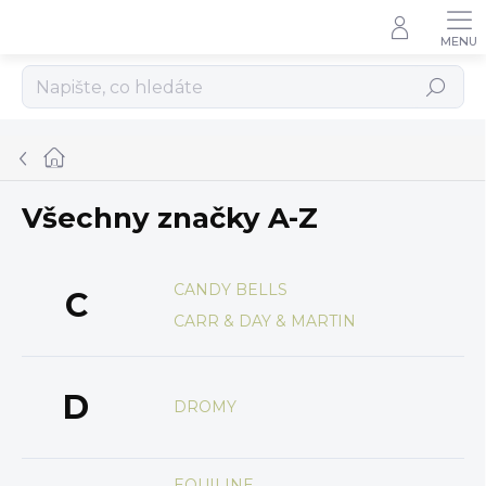
Přejít
na
obsah
Hledat
Domů
Všechny značky A-Z
CANDY BELLS
C
CARR & DAY & MARTIN
D
DROMY
EQUILINE