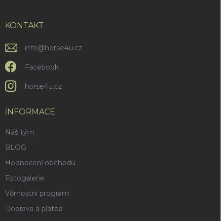
í
a
y
v
t
ý
í
KONTAKT
p
i
info
@
horse4u.cz
s
u
Facebook
horse4u.cz
INFORMACE
Náš tým
BLOG
Hodnocení obchodu
Fotogalerie
Věrnostní program
Doprava a platba