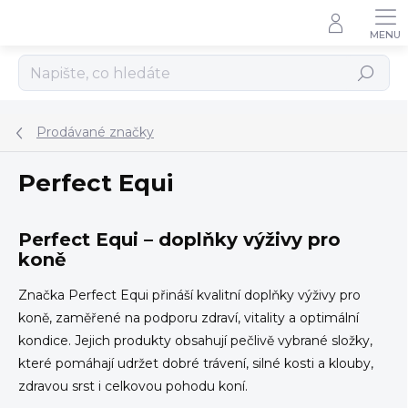
Přejít
na
obsah
Hledat
Prodávané značky
Perfect Equi
Perfect Equi – doplňky výživy pro
koně
Značka Perfect Equi přináší kvalitní doplňky výživy pro
koně, zaměřené na podporu zdraví, vitality a optimální
kondice. Jejich produkty obsahují pečlivě vybrané složky,
které pomáhají udržet dobré trávení, silné kosti a klouby,
zdravou srst i celkovou pohodu koní.