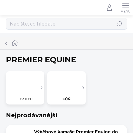
Přejít
na
obsah
Hledat
Domů
PREMIER EQUINE
JEZDEC
KŮŇ
Nejprodávanější
Výběhové kamaše Premier Equine do