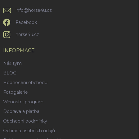
p
i
info
@
horse4u.cz
s
u
Facebook
horse4u.cz
INFORMACE
Náš tým
BLOG
Hodnocení obchodu
Fotogalerie
Věrnostní program
Doprava a platba
Obchodní podmínky
Ochrana osobních údajů