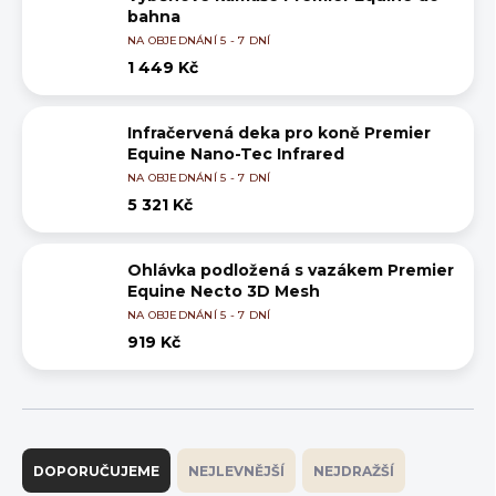
bahna
NA OBJEDNÁNÍ 5 - 7 DNÍ
1 449 Kč
Infračervená deka pro koně Premier
Equine Nano-Tec Infrared
NA OBJEDNÁNÍ 5 - 7 DNÍ
5 321 Kč
Ohlávka podložená s vazákem Premier
Equine Necto 3D Mesh
NA OBJEDNÁNÍ 5 - 7 DNÍ
919 Kč
Ř
a
DOPORUČUJEME
NEJLEVNĚJŠÍ
NEJDRAŽŠÍ
z