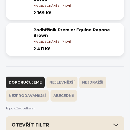
NA OBJEDNÁNÍ 5 - 7 DNÍ
2 169 Kč
Podbřišník Premier Equine Rapone
Brown
NA OBJEDNÁNÍ 5 - 7 DNÍ
2 411 Kč
Ř
a
DOPORUČUJEME
NEJLEVNĚJŠÍ
NEJDRAŽŠÍ
z
e
NEJPRODÁVANĚJŠÍ
ABECEDNĚ
n
í
6
položek celkem
p
r
OTEVŘÍT FILTR
o