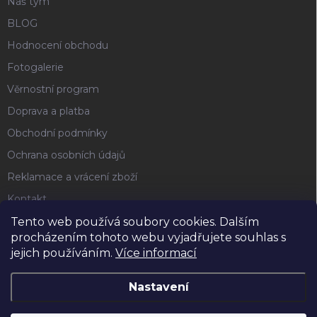
Náš tým
BLOG
Hodnocení obchodu
Fotogalerie
Věrnostní program
Doprava a platba
Obchodní podmínky
Ochrana osobních údajů
Reklamace a vrácení zboží
Kontakt
Tento web používá soubory cookies. Dalším
procházením tohoto webu vyjadřujete souhlas s
FACEBOOK
jejich používáním.
Více informací
Nastavení