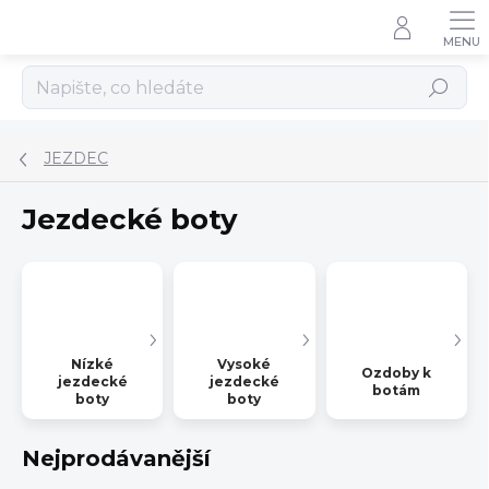
Přejít
na
obsah
Hledat
JEZDEC
Jezdecké boty
Nízké
Vysoké
Ozdoby k
jezdecké
jezdecké
botám
boty
boty
Nejprodávanější