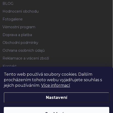
BLOG
Hodnocení obchodu
Fotogalerie
Věrnostní program
Doprava a platba
Obchodní podmínky
Ochrana osobních údajů
Reklamace a vrácení zboží
Kontakt
Tento web používá soubory cookies. Dalším
procházením tohoto webu vyjadřujete souhlas s
FACEBOOK
jejich používáním.
Více informací
Nastavení
Copyright 2026
Horse4u
. Všechna práva vyhrazena.