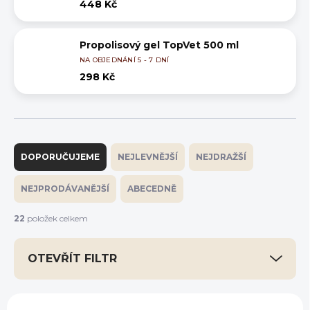
448 Kč
Propolisový gel TopVet 500 ml
NA OBJEDNÁNÍ 5 - 7 DNÍ
298 Kč
Ř
a
DOPORUČUJEME
NEJLEVNĚJŠÍ
NEJDRAŽŠÍ
z
e
NEJPRODÁVANĚJŠÍ
ABECEDNĚ
n
í
22
položek celkem
p
r
OTEVŘÍT FILTR
o
d
u
V
k