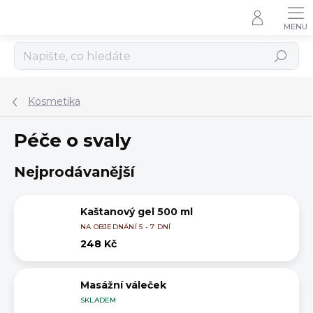
Přejít
na
obsah
Hledat
Kosmetika
Péče o svaly
Nejprodávanější
Kaštanový gel 500 ml
NA OBJEDNÁNÍ 5 - 7 DNÍ
248 Kč
Masážní váleček
SKLADEM