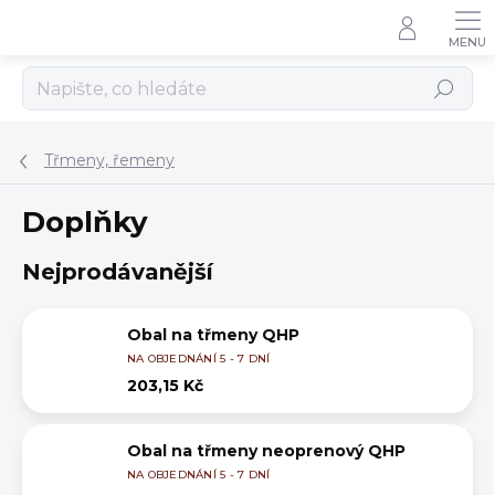
Přejít
na
obsah
Hledat
Třmeny, řemeny
Doplňky
Nejprodávanější
Obal na třmeny QHP
NA OBJEDNÁNÍ 5 - 7 DNÍ
203,15 Kč
Obal na třmeny neoprenový QHP
NA OBJEDNÁNÍ 5 - 7 DNÍ