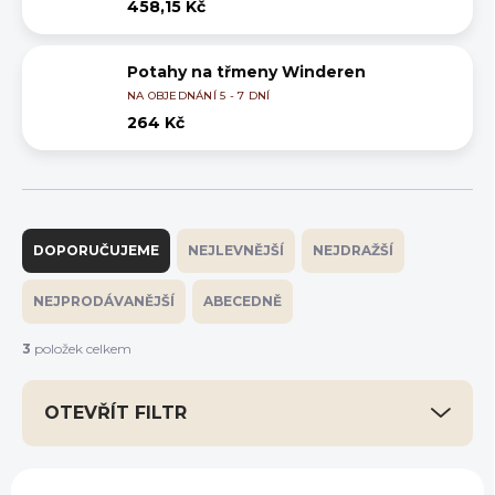
458,15 Kč
Potahy na třmeny Winderen
NA OBJEDNÁNÍ 5 - 7 DNÍ
264 Kč
Ř
a
DOPORUČUJEME
NEJLEVNĚJŠÍ
NEJDRAŽŠÍ
z
e
NEJPRODÁVANĚJŠÍ
ABECEDNĚ
n
í
3
položek celkem
p
r
OTEVŘÍT FILTR
o
d
u
V
k