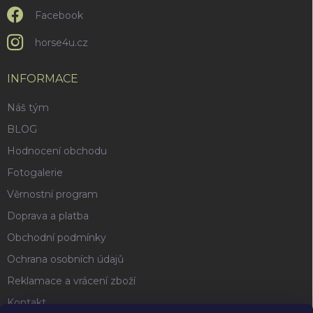
ý
p
Facebook
i
s
horse4u.cz
u
INFORMACE
Náš tým
BLOG
Hodnocení obchodu
Fotogalerie
Věrnostní program
Doprava a platba
Obchodní podmínky
Ochrana osobních údajů
Reklamace a vrácení zboží
Kontakt