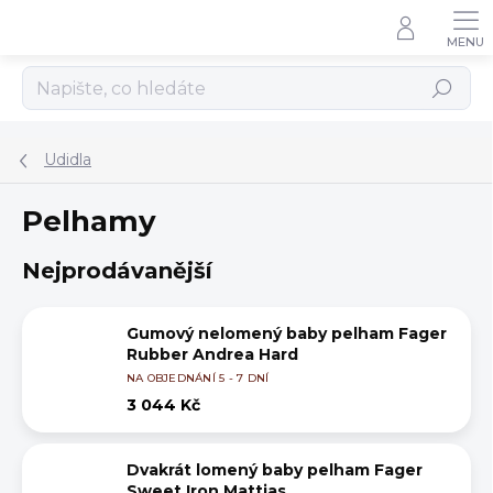
Přejít
na
obsah
Hledat
Udidla
Pelhamy
Nejprodávanější
Gumový nelomený baby pelham Fager
Rubber Andrea Hard
NA OBJEDNÁNÍ 5 - 7 DNÍ
3 044 Kč
Dvakrát lomený baby pelham Fager
Sweet Iron Mattias