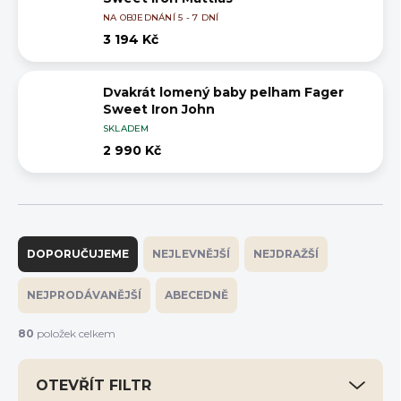
NA OBJEDNÁNÍ 5 - 7 DNÍ
3 194 Kč
Dvakrát lomený baby pelham Fager
Sweet Iron John
SKLADEM
2 990 Kč
Ř
a
DOPORUČUJEME
NEJLEVNĚJŠÍ
NEJDRAŽŠÍ
z
e
NEJPRODÁVANĚJŠÍ
ABECEDNĚ
n
í
80
položek celkem
p
r
OTEVŘÍT FILTR
o