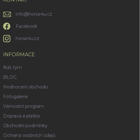
í
p
i
info
@
horse4u.cz
s
u
Facebook
horse4u.cz
INFORMACE
Náš tým
BLOG
Hodnocení obchodu
Fotogalerie
Věrnostní program
Doprava a platba
Obchodní podmínky
Ochrana osobních údajů