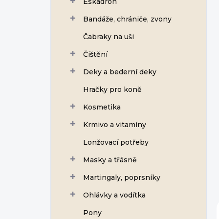
Eskadron
í
p
Bandáže, chrániče, zvony
a
n
Čabraky na uši
e
Čištění
l
Deky a bederní deky
Hračky pro koně
Kosmetika
Krmivo a vitamíny
Lonžovací potřeby
Masky a třásně
Martingaly, poprsníky
Ohlávky a vodítka
Pony