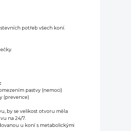
astevních potřeb všech koní.
ječky.
:
m omezením pastvy (nemoci)
y (prevence)
u, by se velikost otvoru měla
tvu na 24/7.
dovanou u koní s metabolickými