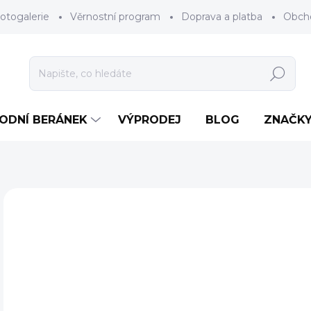
otogalerie
Věrnostní program
Doprava a platba
Obch
Hledat
RODNÍ BERÁNEK
VÝPRODEJ
BLOG
ZNAČK
61 hodnocení
Podrobnosti hodnocení
ZNAČKA:
TH
DOPORUČUJEME
o
Měr
ZV
cena
VEL