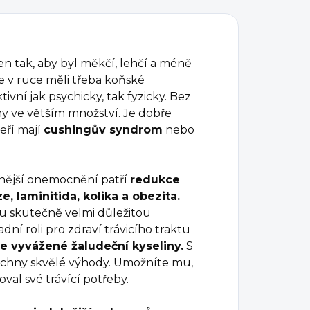
en tak, aby byl měkčí, lehčí a méně
e v ruce měli třeba koňské
ivní jak psychicky, tak fyzicky. Bez
ny ve větším množství. Je dobře
teří mají
cushingův syndrom
nebo
žnější onemocnění patří
redukce
, laminitida, kolika a obezita.
u skutečně velmi důležitou
dní roli pro zdraví trávicího traktu
e vyvážené žaludeční kyseliny.
S
chny skvělé výhody. Umožníte mu,
joval své trávící potřeby.