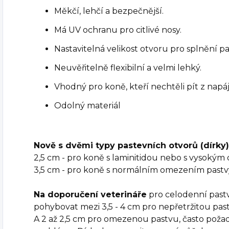
Měkčí, lehčí a bezpečnější.
Má UV ochranu pro citlivé nosy.
Nastavitelná velikost otvoru pro splnění p
Neuvěřitelně flexibilní a velmi lehký.
Vhodný pro koně, kteří nechtěli pít z napá
Odolný materiál
Nově s dvěmi typy pastevních otvorů (dírky)
2,5 cm - pro koně s laminitidou nebo s vysoký
3,5 cm - pro koně s normálním omezením pastv
Na doporučení veterináře
pro celodenní pastv
pohybovat mezi 3,5 - 4 cm pro nepřetržitou pas
A 2 až 2,5 cm pro omezenou pastvu, často poža