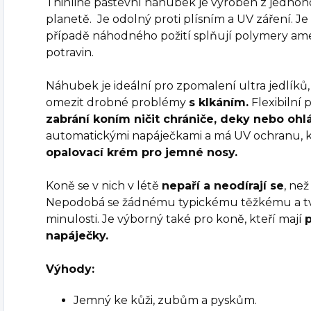
Thinline pastevní náhubek je vyroben z jedno
planetě. Je odolný proti plísním a UV záření. Je
případě náhodného požití splňují polymery am
potravin.
Náhubek je ideální pro zpomalení ultra jedlík
omezit drobné problémy
s klkáním.
Flexibilní
zabrání koním ničit chrániče, deky nebo ohl
automatickými napáječkami a má UV ochranu, 
opalovací krém pro jemné nosy.
Koně se v nich v létě
nepaří a neodírají se
, ne
Nepodobá se žádnému typickému těžkému a tv
minulosti. Je výborný také pro koně, kteří mají
napáječky.
Výhody:
Jemný ke kůži, zubům a pyskům.