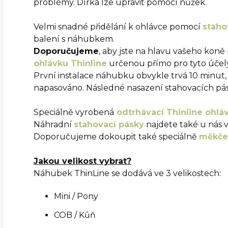
problémy. Dírka lze upravit pomocí nůžek.
Velmi snadné přidělání k ohlávce pomocí
staho
balení s náhubkem.
Doporučujeme
, aby jste na hlavu vašeho koně 
ohlávku Thinline
určenou přímo pro tyto účely
První instalace náhubku obvykle trvá 10 minut
napasováno. Následné nasazení stahovacích pás
Speciálně vyrobená
odtrhávací Thinline ohláv
Náhradní
stahovací pásky
najdete také u nás 
Doporučujeme dokoupit také speciálně
měkčen
Jakou velikost vybrat?
Náhubek ThinLine se dodává ve 3 velikostech:
Mini / Pony
COB / Kůň