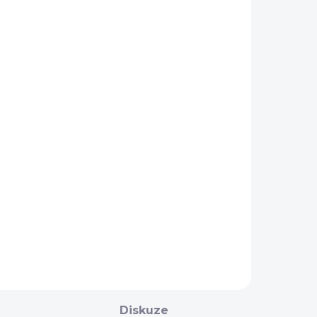
NA OBJEDNÁNÍ 5 - 7
DNÍ
Potah na
ohlávku
Thinline
990 Kč
Detail
Diskuze