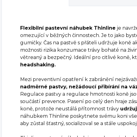
Flexibilní pastevní náhubek Thinline
je navrž
omezující v běžných činnostech. Je to jako byst
gumičky. Čas na pastvě s přáteli udržuje koně akt
možnosti rizika konzumace trávy bohaté na živi
větreaný a bezpečný. Ideální pro citlivé koně, k
headshaking.
Mezi preventivní opatření k zabránění nejzáva
nadměrné pastvy, nežádoucí přibírání na váze
Regulace pastvy a regulace hmotnosti koně jso
součástí prevence. Pasení po celý den hraje zása
koně, protože neustálá přítomnost trávy
udržuj
náhubkem Thinline poskytnete svému koni vše
aby zůstal šťastný, socializoval se a stále uspoko