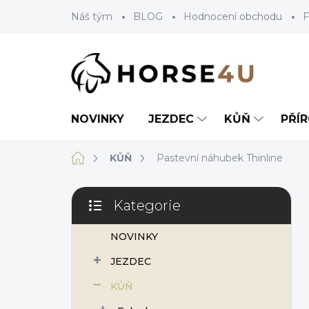
Přejít
Náš tým
BLOG
Hodnocení obchodu
F
na
obsah
NOVINKY
JEZDEC
KŮŇ
PŘÍ
Domů
KŮŇ
Pastevní náhubek Thinline
P
Kategorie
o
Přeskočit
s
kategorie
NOVINKY
t
r
JEZDEC
a
n
KŮŇ
n