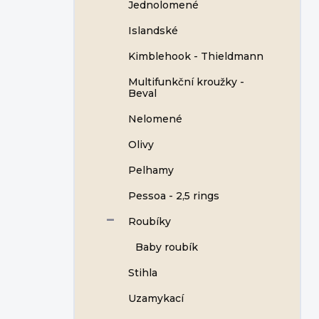
Jednolomené
Islandské
Kimblehook - Thieldmann
Multifunkční kroužky -
Beval
Nelomené
Olivy
Pelhamy
Pessoa - 2,5 rings
Roubíky
Baby roubík
Stihla
Uzamykací