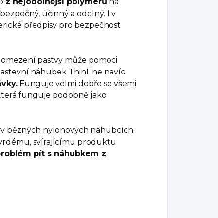
ho
z nejodolnější polymerů
na
 bezpečný, účinný a odolný. I v
erické předpisy pro bezpečnost
ů, omezení pastvy může pomoci
 pastevní náhubek ThinLine navíc
ávky.
Funguje velmi dobře se všemi
která funguje podobně jako
ž v bězných nylonových náhubcích.
rdému, svírajícímu produktu
problém pít s náhubkem z