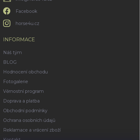
ý
p
Facebook
i
s
horse4u.cz
u
INFORMACE
Náš tým
BLOG
Hodnocení obchodu
Fotogalerie
Věrnostní program
Doprava a platba
Obchodní podmínky
Ochrana osobních údajů
Reklamace a vrácení zboží
Kontakt