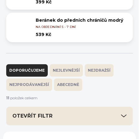
399 Kč
Beránek do předních chráničů modrý
NA OBJEDNÁNÍ 5 - 7 DNÍ
539 Kč
Ř
a
DOPORUČUJEME
NEJLEVNĚJŠÍ
NEJDRAŽŠÍ
z
e
NEJPRODÁVANĚJŠÍ
ABECEDNĚ
n
í
11
položek celkem
p
r
OTEVŘÍT FILTR
o
d
u
V
k