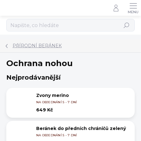
Přejít
na
obsah
Hledat
PŘÍRODNÍ BERÁNEK
Ochrana nohou
Nejprodávanější
Zvony merino
NA OBJEDNÁNÍ 5 - 7 DNÍ
649 Kč
Beránek do předních chráničů zelený
NA OBJEDNÁNÍ 5 - 7 DNÍ