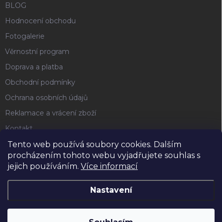
BLOG
Hodnocení obchodu
Fotogalerie
Věrnostní program
Doprava a platba
Obchodní podmínky
Ochrana osobních údajů
Reklamace a vrácení zboží
Kontakt
Tento web používá soubory cookies. Dalším
procházením tohoto webu vyjadřujete souhlas s
FACEBOOK
jejich používáním.
Více informací
Nastavení
Copyright 2026
Horse4u
. Všechna práva vyhrazena.