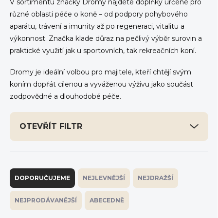
V sortimentu značky Dromy najdete doplňky určené pro
různé oblasti péče o koně – od podpory pohybového
aparátu, trávení a imunity až po regeneraci, vitalitu a
výkonnost. Značka klade důraz na pečlivý výběr surovin a
praktické využití jak u sportovních, tak rekreačních koní.
Dromy je ideální volbou pro majitele, kteří chtějí svým
koním dopřát cílenou a vyváženou výživu jako součást
zodpovědné a dlouhodobé péče.
OTEVŘÍT FILTR
Ř
a
DOPORUČUJEME
NEJLEVNĚJŠÍ
NEJDRAŽŠÍ
z
e
NEJPRODÁVANĚJŠÍ
ABECEDNĚ
n