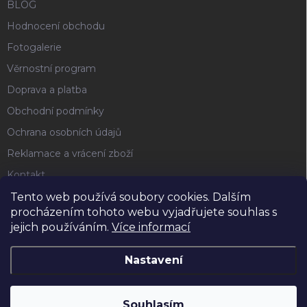
BLOG
Hodnocení obchodu
Fotogalerie
Věrnostní program
Doprava a platba
Obchodní podmínky
Ochrana osobních údajů
Reklamace a vrácení zboží
Kontakt
Tento web používá soubory cookies. Dalším
procházením tohoto webu vyjadřujete souhlas s
FACEBOOK
jejich používáním.
Více informací
Nastavení
Copyright 2026
Horse4u
. Všechna práva vyhrazena.
Souhlasím