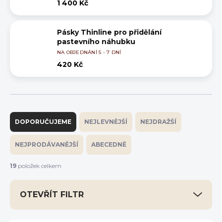
1 400 Kč
Pásky Thinline pro přidělání
pastevního náhubku
NA OBJEDNÁNÍ 5 - 7 DNÍ
420 Kč
Ř
a
DOPORUČUJEME
NEJLEVNĚJŠÍ
NEJDRAŽŠÍ
z
e
NEJPRODÁVANĚJŠÍ
ABECEDNĚ
n
í
19
položek celkem
p
r
OTEVŘÍT FILTR
o
d
u