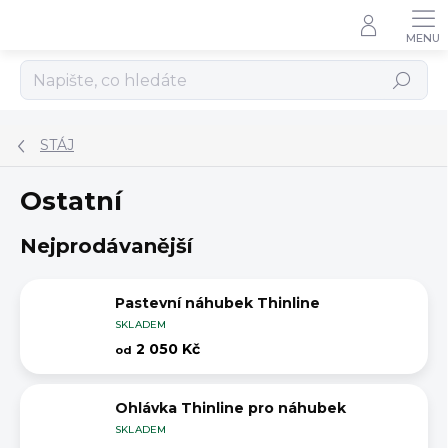
Přejít
na
obsah
Hledat
STÁJ
Ostatní
Nejprodávanější
Pastevní náhubek Thinline
SKLADEM
2 050 Kč
od
Ohlávka Thinline pro náhubek
SKLADEM