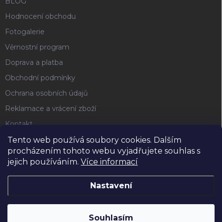
BLOG
Hodnocení obchodu
Fotogalerie
Věrnostní program
Doprava a platba
Obchodní podmínky
Ochrana osobních údajů
Reklamace a vrácení zboží
Kontakt
Tento web používá soubory cookies. Dalším
procházením tohoto webu vyjadřujete souhlas s
FACEBOOK
jejich používáním.
Více informací
Nastavení
Copyright 2026
Horse4u
. Všechna práva vyhrazena.
Souhlasím