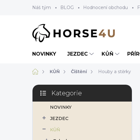
Přejít
Náš tým
BLOG
Hodnocení obchodu
F
na
obsah
NOVINKY
JEZDEC
KŮŇ
PŘÍ
Domů
KŮŇ
Čištění
Houby a stěrky
P
Kategorie
o
Přeskočit
s
kategorie
NOVINKY
t
r
JEZDEC
a
n
KŮŇ
n