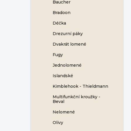
Baucher
Bradoon
Déčka
Drezurní páky
Dvakrát lomené
Fugy
Jednolomené
Islandské
Kimblehook - Thieldmann
Multifunkční kroužky -
Beval
Nelomené
Olivy