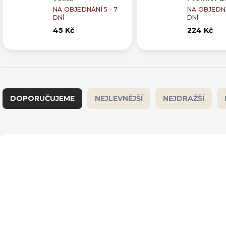
NA OBJEDNÁNÍ 5 - 7
NA OBJEDNÁ
DNÍ
DNÍ
45 Kč
224 Kč
Ř
a
DOPORUČUJEME
NEJLEVNĚJŠÍ
NEJDRAŽŠÍ
z
e
n
í
V
p
ý
r
p
o
i
d
s
u
p
k
r
t
o