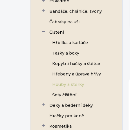
Eskadron
í
p
Bandáže, chrániče, zvony
a
n
Čabraky na uši
e
Čištění
l
Hřbílka a kartáče
Tašky a boxy
Kopytní háčky a štětce
Hřebeny a úprava hřívy
Houby a stěrky
Sety čištění
Deky a bederní deky
Hračky pro koně
Kosmetika