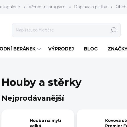
otogalerie
Věrnostní program
Doprava a platba
Obch
Hledat
RODNÍ BERÁNEK
VÝPRODEJ
BLOG
ZNAČK
Houby a stěrky
Nejprodávanější
Houba na mytí
Kovová st
velká
Premier E