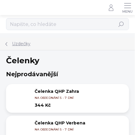
Přejít
na
obsah
Hledat
Uzdečky
Čelenky
Nejprodávanější
Čelenka QHP Zahra
NA OBJEDNÁNÍ 5 - 7 DNÍ
344 Kč
Čelenka QHP Verbena
NA OBJEDNÁNÍ 5 - 7 DNÍ