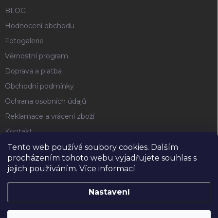
BLOG
Hodnocení obchodu
Fotogalerie
Věrnostní program
Doprava a platba
Obchodní podmínky
Ochrana osobních údajů
Reklamace a vrácení zboží
Kontakt
Tento web používá soubory cookies. Dalším
procházením tohoto webu vyjadřujete souhlas s
FACEBOOK
jejich používáním.
Více informací
Nastavení