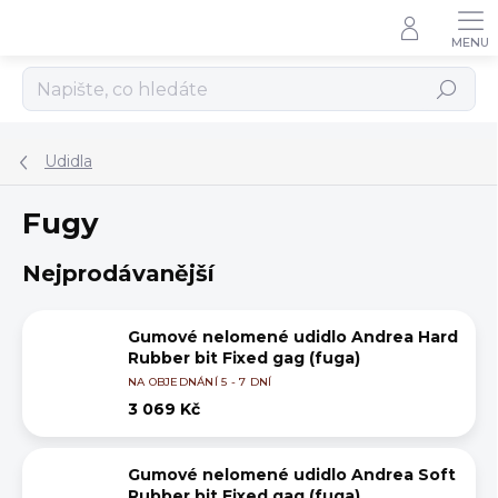
Přejít
na
obsah
Hledat
Udidla
Fugy
Nejprodávanější
Gumové nelomené udidlo Andrea Hard
Rubber bit Fixed gag (fuga)
NA OBJEDNÁNÍ 5 - 7 DNÍ
3 069 Kč
Gumové nelomené udidlo Andrea Soft
Rubber bit Fixed gag (fuga)