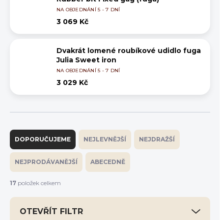
NA OBJEDNÁNÍ 5 - 7 DNÍ
3 069 Kč
Dvakrát lomené roubíkové udidlo fuga
Julia Sweet iron
NA OBJEDNÁNÍ 5 - 7 DNÍ
3 029 Kč
Ř
a
DOPORUČUJEME
NEJLEVNĚJŠÍ
NEJDRAŽŠÍ
z
e
NEJPRODÁVANĚJŠÍ
ABECEDNĚ
n
í
17
položek celkem
p
r
OTEVŘÍT FILTR
o