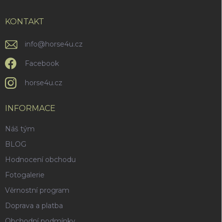
a
y
v
t
ý
í
KONTAKT
p
i
info
@
horse4u.cz
s
u
Facebook
horse4u.cz
INFORMACE
Náš tým
BLOG
Hodnocení obchodu
Fotogalerie
Věrnostní program
Doprava a platba
Obchodní podmínky