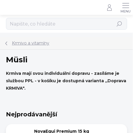
Přejít
na
obsah
Hledat
Krmivo a vitamíny
Müsli
Krmiva mají svou individuální dopravu - zasíláme je
službou PPL - v košíku je dostupná varianta ,,Doprava
KRMIVA".
Nejprodávanější
NovaEqui Premium 15 kg