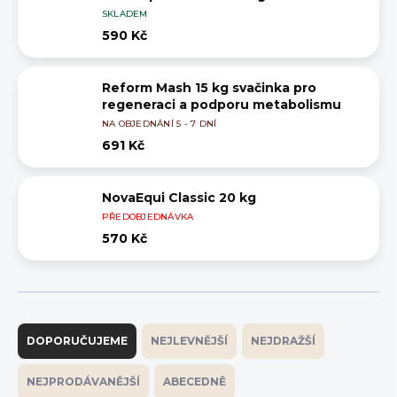
SKLADEM
590 Kč
Reform Mash 15 kg svačinka pro
regeneraci a podporu metabolismu
NA OBJEDNÁNÍ 5 - 7 DNÍ
691 Kč
NovaEqui Classic 20 kg
PŘEDOBJEDNÁVKA
570 Kč
Ř
a
DOPORUČUJEME
NEJLEVNĚJŠÍ
NEJDRAŽŠÍ
z
e
NEJPRODÁVANĚJŠÍ
ABECEDNĚ
n