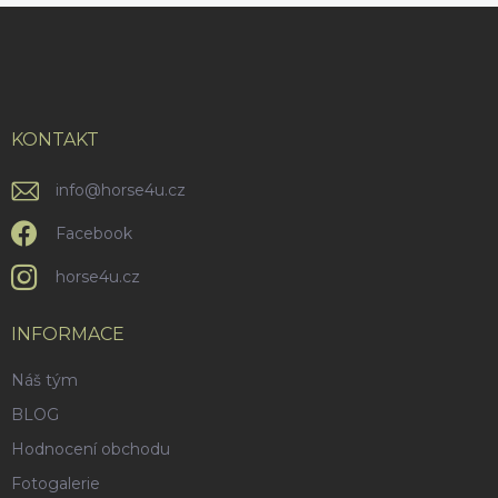
Z
á
p
a
t
í
KONTAKT
info
@
horse4u.cz
Facebook
horse4u.cz
INFORMACE
Náš tým
BLOG
Hodnocení obchodu
Fotogalerie