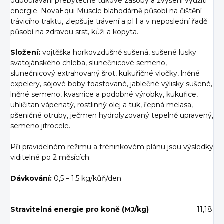
odbourávání přebytečné tukové zásoby a zvýšení využití
energie. NovaEqui Muscle blahodárně působí na čištění
trávicího traktu, zlepšuje trávení a pH a v neposlední řadě
působí na zdravou srst, kůži a kopyta.
Složení:
vojtěška horkovzdušně sušená, sušené lusky
svatojánského chleba, slunečnicové semeno,
slunečnicový extrahovaný šrot, kukuřičné vločky, lněné
expelery, sójové boby toastované, jablečné výlisky sušené,
lněné semeno, kvasnice a podobné výrobky, kukuřice,
uhličitan vápenatý, rostlinný olej a tuk, řepná melasa,
pšeničné otruby, ječmen hydrolyzovaný tepelně upravený,
semeno jitrocele.
Při pravidelném režimu a tréninkovém plánu jsou výsledky
viditelné po 2 měsících.
Dávkování:
0,5 – 1,5 kg/kůň/den
Stravitelná energie pro koně (MJ/kg)
11,18