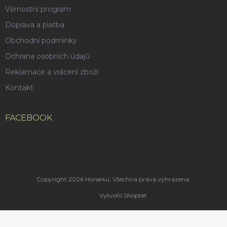
Věrnostní program
Doprava a platba
Obchodní podmínky
Ochrana osobních údajů
Reklamace a vrácení zboží
Kontakt
FACEBOOK
Copyright 2026
Horse4u
. Všechna práva vyhrazena.
Vytvořil Shoptet