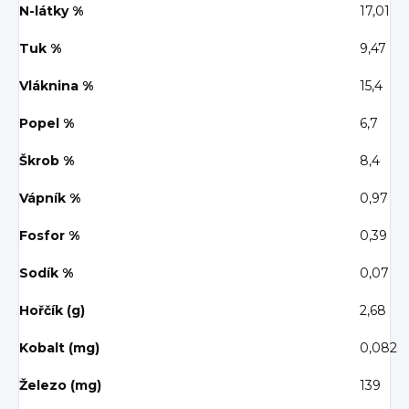
N-látky %
17,01
Tuk %
9,47
Vláknina %
15,4
Popel %
6,7
Škrob %
8,4
Vápník %
0,97
Fosfor %
0,39
Sodík %
0,07
Hořčík (g)
2,68
Kobalt (mg)
0,082
Železo (mg)
139