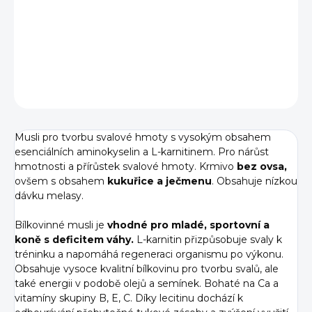
−
+
Přidat do košíku
DETAILNÍ INFORMACE
ZEPTAT SE
Musli pro tvorbu svalové hmoty s vysokým obsahem
esenciálních aminokyselin a L-karnitinem. Pro nárůst
hmotnosti a přírůstek svalové hmoty. Krmivo
bez ovsa,
ovšem s obsahem
kukuřice a ječmenu
. Obsahuje nízkou
dávku melasy.
Bílkovinné musli je
vhodné pro mladé, sportovní a
koně s deficitem váhy.
L-karnitin přizpůsobuje svaly k
tréninku a napomáhá regeneraci organismu po výkonu.
Obsahuje vysoce kvalitní bílkovinu pro tvorbu svalů, ale
také energii v podobě olejů a semínek. Bohaté na Ca a
vitamíny skupiny B, E, C. Díky lecitinu dochází k