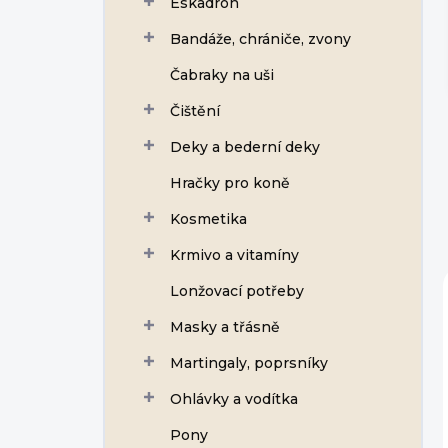
Eskadron
í
p
Bandáže, chrániče, zvony
a
n
Čabraky na uši
e
Čištění
l
Deky a bederní deky
Hračky pro koně
Kosmetika
Krmivo a vitamíny
Lonžovací potřeby
Masky a třásně
Martingaly, poprsníky
Ohlávky a vodítka
Pony