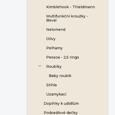
Kimblehook - Thieldmann
Multifunkční kroužky -
Beval
Nelomené
Olivy
Pelhamy
Pessoa - 2,5 rings
Roubíky
Baby roubík
Stihla
Uzamykací
Doplňky k udidlům
Podsedlové dečky