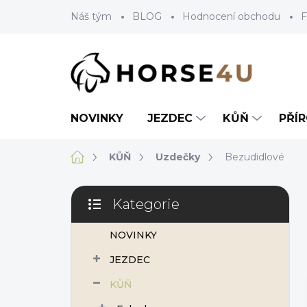
Přejít
Náš tým
BLOG
Hodnocení obchodu
F
na
obsah
NOVINKY
JEZDEC
KŮŇ
PŘÍ
Domů
KŮŇ
Uzdečky
Bezudidlové
P
Kategorie
o
Přeskočit
s
kategorie
NOVINKY
t
r
JEZDEC
a
n
KŮŇ
n