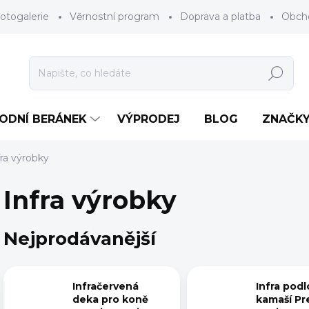
otogalerie
Věrnostní program
Doprava a platba
Obch
Hledat
RODNÍ BERÁNEK
VÝPRODEJ
BLOG
ZNAČK
fra výrobky
Infra výrobky
Nejprodávanější
Infračervená
Infra pod
deka pro koně
kamaší Pr