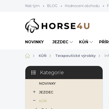
Přejít
Náš tým
BLOG
Hodnocení obchodu
F
na
obsah
NOVINKY
JEZDEC
KŮŇ
PŘÍ
Domů
KŮŇ
Terapeutické výrobky
In
P
Kategorie
o
Přeskočit
s
kategorie
NOVINKY
t
r
JEZDEC
a
n
KŮŇ
n