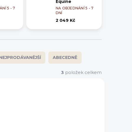
Equine
NÍ 5 - 7
NA OBJEDNÁNÍ 5 - 7
DNÍ
2 049 Kč
NEJPRODÁVANĚJŠÍ
ABECEDNĚ
3
položek celkem