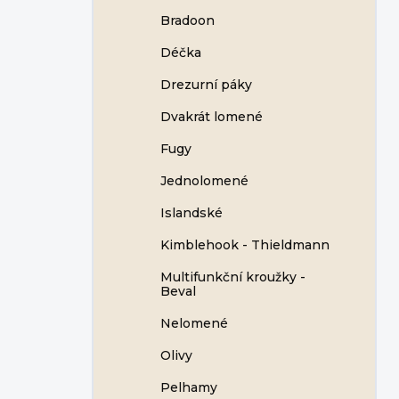
Bradoon
Déčka
Drezurní páky
Dvakrát lomené
Fugy
Jednolomené
Islandské
Kimblehook - Thieldmann
Multifunkční kroužky -
Beval
Nelomené
Olivy
Pelhamy