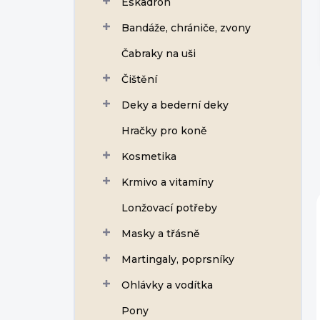
Eskadron
í
p
Bandáže, chrániče, zvony
a
n
Čabraky na uši
e
Čištění
l
Deky a bederní deky
Hračky pro koně
Kosmetika
Krmivo a vitamíny
Lonžovací potřeby
Masky a třásně
Martingaly, poprsníky
Ohlávky a vodítka
Pony