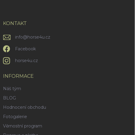
p
a
t
í
KONTAKT
info
@
horse4u.cz
Facebook
horse4u.cz
INFORMACE
Náš tým
BLOG
Hodnocení obchodu
Fotogalerie
Věrnostní program