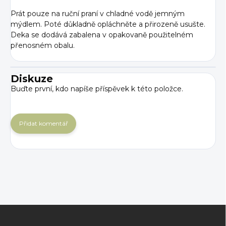
Prát pouze na ruční praní v chladné vodě jemným
mýdlem. Poté důkladně opláchněte a přirozeně usušte.
Deka se dodává zabalena v opakovaně použitelném
přenosném obalu.
Diskuze
Buďte první, kdo napíše příspěvek k této položce.
Přidat komentář
Z
á