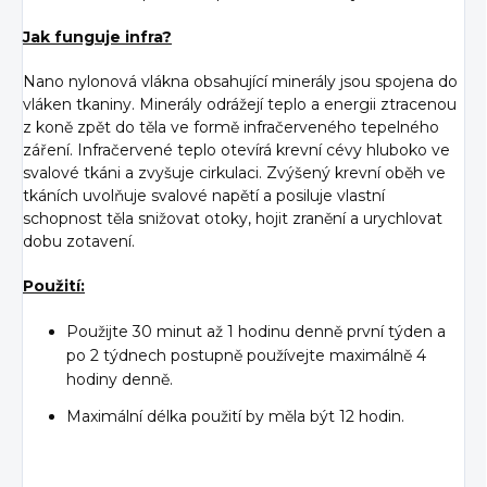
Jak funguje infra?
Nano nylonová vlákna obsahující minerály jsou spojena do
vláken tkaniny. Minerály odrážejí teplo a energii ztracenou
z koně zpět do těla ve formě infračerveného tepelného
záření. Infračervené teplo otevírá krevní cévy hluboko ve
svalové tkáni a zvyšuje cirkulaci. Zvýšený krevní oběh ve
tkáních uvolňuje svalové napětí a posiluje vlastní
schopnost těla snižovat otoky, hojit zranění a urychlovat
dobu zotavení.
Použití:
Použijte 30 minut až 1 hodinu denně první týden a
po 2 týdnech postupně používejte maximálně 4
hodiny denně.
Maximální délka použití by měla být 12 hodin.