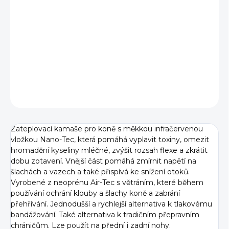
VELIKOST
−
+
Přidat do košíku
DETAILNÍ INFORMACE
ZEPTAT SE
Zateplovací kamaše pro koně s měkkou infračervenou
vložkou Nano-Tec, která pomáhá vyplavit toxiny, omezit
hromadění kyseliny mléčné, zvýšit rozsah flexe a zkrátit
dobu zotavení. Vnější část pomáhá zmírnit napětí na
šlachách a vazech a také přispívá ke snížení otoků.
Vyrobené z neoprénu Air-Tec s větráním, které během
používání ochrání klouby a šlachy koně a zabrání
přehřívání. Jednodušší a rychlejší alternativa k tlakovému
bandážování. Také alternativa k tradičním přepravním
chráničům. Lze použít na přední i zadní nohy.