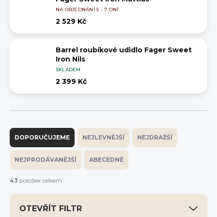
NA OBJEDNÁNÍ 5 - 7 DNÍ
2 529 Kč
Barrel roubíkové udidlo Fager Sweet
Iron Nils
SKLADEM
2 399 Kč
Ř
a
DOPORUČUJEME
NEJLEVNĚJŠÍ
NEJDRAŽŠÍ
z
e
NEJPRODÁVANĚJŠÍ
ABECEDNĚ
n
í
43
položek celkem
p
r
OTEVŘÍT FILTR
o