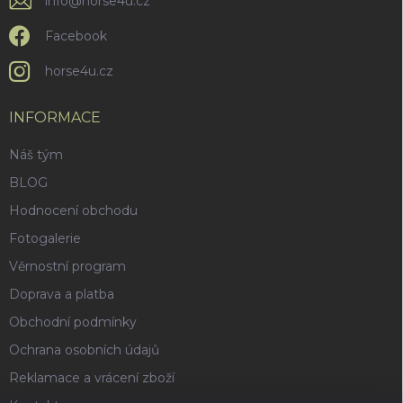
info
@
horse4u.cz
s
u
Facebook
horse4u.cz
INFORMACE
Náš tým
BLOG
Hodnocení obchodu
Fotogalerie
Věrnostní program
Doprava a platba
Obchodní podmínky
Ochrana osobních údajů
Reklamace a vrácení zboží