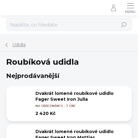
Přejít
na
obsah
Hledat
Udidla
Roubíková udidla
Nejprodávanější
Dvakrát lomené roubíkové udidlo
Fager Sweet Iron Julia
NA OBJEDNÁNÍ 5 - 7 DNÍ
2 420 Kč
Dvakrát lomené roubíkové udidlo
Fager Sweet Iron Mattias