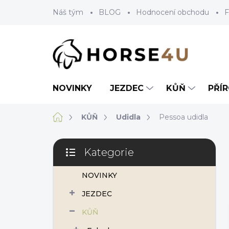
Přejít
Náš tým
BLOG
Hodnocení obchodu
F
na
obsah
NOVINKY
JEZDEC
KŮŇ
PŘÍ
Domů
KŮŇ
Udidla
Pessoa udidla
P
Kategorie
o
Přeskočit
s
kategorie
NOVINKY
t
r
JEZDEC
a
n
KŮŇ
n