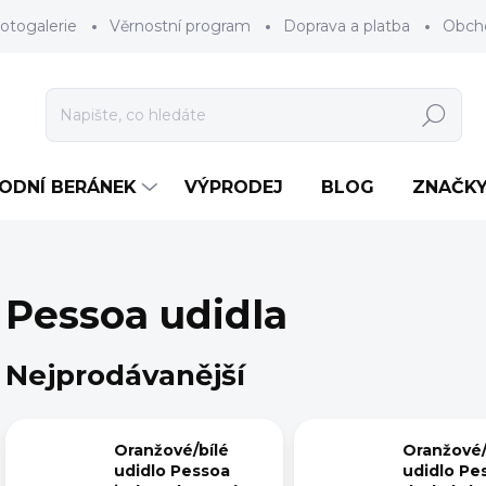
otogalerie
Věrnostní program
Doprava a platba
Obch
Hledat
RODNÍ BERÁNEK
VÝPRODEJ
BLOG
ZNAČK
Pessoa udidla
Nejprodávanější
Oranžové/bílé
Oranžové/
udidlo Pessoa
udidlo Pe