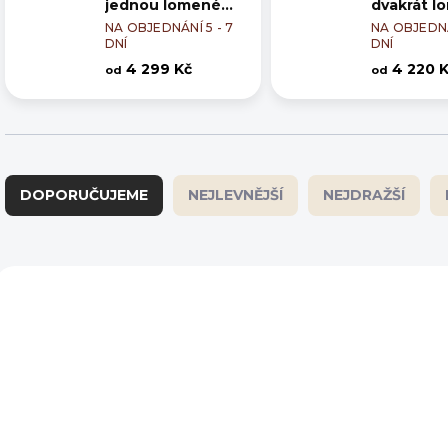
jednou lomené
dvakrát l
Winderen
Winderen
NA OBJEDNÁNÍ 5 - 7
NA OBJEDNÁ
DNÍ
DNÍ
4 299 Kč
4 220 
od
od
Ř
a
DOPORUČUJEME
NEJLEVNĚJŠÍ
NEJDRAŽŠÍ
z
e
n
í
V
p
ý
r
p
o
i
d
s
u
p
k
r
t
o