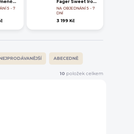
omené
Fager Sweet Iron
Gustav
NÍ 5 - 7
NA OBJEDNÁNÍ 5 - 7
DNÍ
Kč
3 199 Kč
NEJPRODÁVANĚJŠÍ
ABECEDNĚ
10
položek celkem