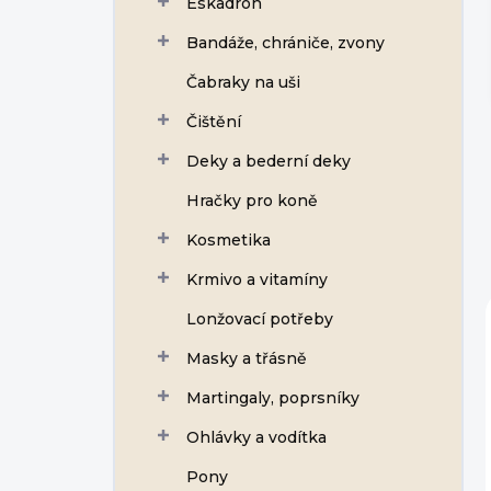
Eskadron
í
p
Bandáže, chrániče, zvony
a
n
Čabraky na uši
e
Čištění
l
Deky a bederní deky
Hračky pro koně
Kosmetika
Krmivo a vitamíny
Lonžovací potřeby
Masky a třásně
Martingaly, poprsníky
Ohlávky a vodítka
Pony