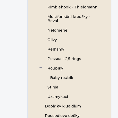
Kimblehook - Thieldmann
Multifunkční kroužky -
Beval
Nelomené
Olivy
Pelhamy
Pessoa - 2,5 rings
Roubíky
Baby roubík
Stihla
Uzamykací
Doplňky k udidlům
Podsedlové dečky