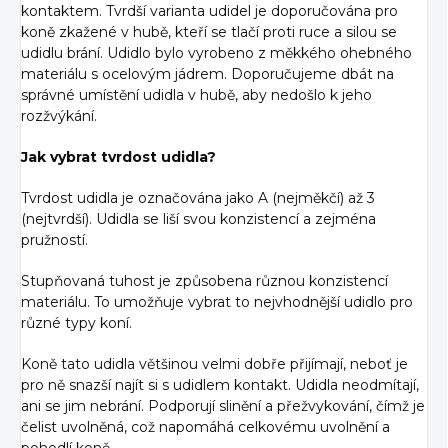
kontaktem. Tvrdší varianta udidel je doporučována pro
koně zkažené v hubě, kteří se tlačí proti ruce a silou se
udidlu brání. Udidlo bylo vyrobeno z měkkého ohebného
materiálu s ocelovým jádrem. Doporučujeme dbát na
správné umístění udidla v hubě, aby nedošlo k jeho
rozžvýkání.
Jak vybrat tvrdost udidla?
Tvrdost udidla je označována jako A (nejměkčí) až 3
(nejtvrdší). Udidla se liší svou konzistencí a zejména
pružností.
Stupňovaná tuhost je způsobena různou konzistencí
materiálu. To umožňuje vybrat to nejvhodnější udidlo pro
různé typy koní.
Koně tato udidla většinou velmi dobře přijímají, neboť je
pro ně snazší najít si s udidlem kontakt. Udidla neodmítají,
ani se jim nebrání. Podporují slinění a přežvykování, čímž je
čelist uvolněná, což napomáhá celkovému uvolnění a