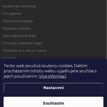
Hodnocení obchodu
Fotogalerie
Věrnostní program
Doprava a platba
Obchodní podmínky
Ochrana osobních údajů
Reklamace a vrácení zboží
Kontakt
Tento web používá soubory cookies. Dalším
procházením tohoto webu vyjadřujete souhlas s
FACEBOOK
jejich používáním.
Více informací
Nastavení
Copyright 2026
Horse4u
. Všechna práva vyhrazena.
Souhlasím