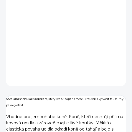
OHEBNOST
UDIDLA
VELIKOST
−
+
Přidat do košíku
DETAILNÍ INFORMACE
ZEPTAT SE
Speciální sněhulák s udítkem, který lze připojit na menší kroužek a vytvořit tak mírný
pákový efekt.
Vhodné pro jemnohubé koně. Koně, kteří nechtějí přijímat
kovová udidla a zároveň mají citlivé koutky. Měkká a
elastická povaha udidla odradí koně od tahají a boje s