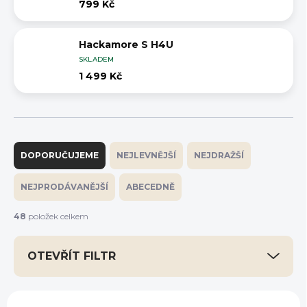
799 Kč
Hackamore S H4U
SKLADEM
1 499 Kč
Ř
a
DOPORUČUJEME
NEJLEVNĚJŠÍ
NEJDRAŽŠÍ
z
e
NEJPRODÁVANĚJŠÍ
ABECEDNĚ
n
í
48
položek celkem
p
r
OTEVŘÍT FILTR
o
d
u
V
k