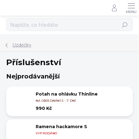
Přejít
na
obsah
Hledat
Uzdečky
Příslušenství
Nejprodávanější
Potah na ohlávku Thinline
NA OBJEDNÁNÍ 5 - 7 DNÍ
990 Kč
Ramena hackamore S
VYPRODÁNO