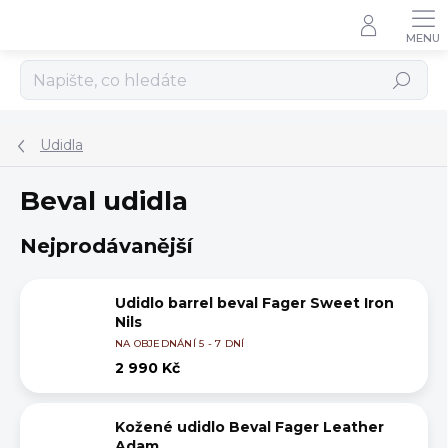
Přejít
na
obsah
Hledat
Udidla
Beval udidla
Nejprodávanější
Udidlo barrel beval Fager Sweet Iron
Nils
NA OBJEDNÁNÍ 5 - 7 DNÍ
2 990 Kč
Kožené udidlo Beval Fager Leather
Adam