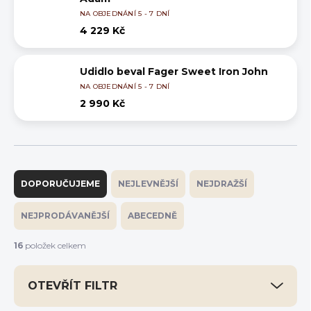
NA OBJEDNÁNÍ 5 - 7 DNÍ
4 229 Kč
Udidlo beval Fager Sweet Iron John
NA OBJEDNÁNÍ 5 - 7 DNÍ
2 990 Kč
Ř
a
DOPORUČUJEME
NEJLEVNĚJŠÍ
NEJDRAŽŠÍ
z
e
NEJPRODÁVANĚJŠÍ
ABECEDNĚ
n
í
16
položek celkem
p
r
OTEVŘÍT FILTR
o
d