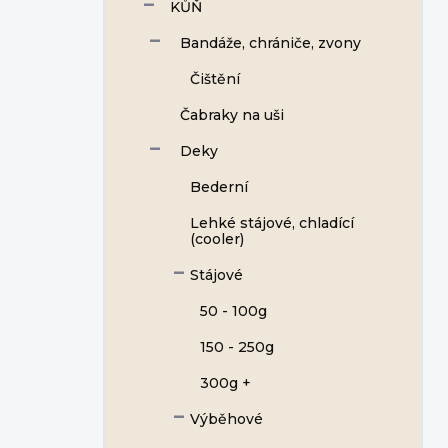
KŮŇ
Bandáže, chrániče, zvony
Čištění
Čabraky na uši
Deky
Bederní
Lehké stájové, chladící
(cooler)
Stájové
50 - 100g
150 - 250g
300g +
Výběhové