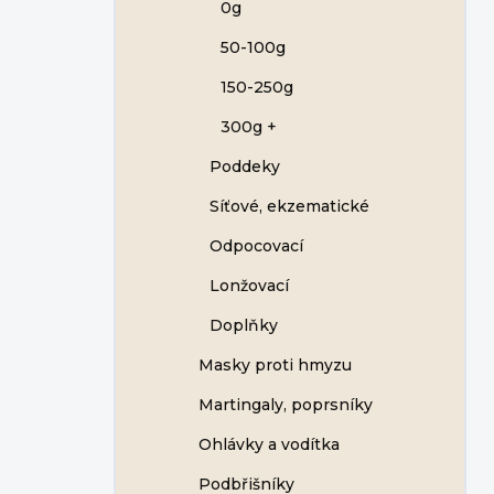
0g
50-100g
150-250g
300g +
Poddeky
Síťové, ekzematické
Odpocovací
Lonžovací
Doplňky
Masky proti hmyzu
Martingaly, poprsníky
Ohlávky a vodítka
Podbřišníky