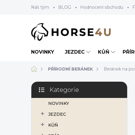
Přejít
Náš tým
BLOG
Hodnocení obchodu
F
na
obsah
NOVINKY
JEZDEC
KŮŇ
PŘÍ
Domů
PŘÍRODNÍ BERÁNEK
Beránek na pos
P
Kategorie
o
Přeskočit
s
kategorie
NOVINKY
t
r
JEZDEC
a
n
KŮŇ
n