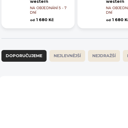
western
western
NA OBJEDNÁNÍ 5 - 7
NA OBJEDNÁ
DNÍ
DNÍ
1 680 Kč
1 680 K
od
od
Ř
a
DOPORUČUJEME
NEJLEVNĚJŠÍ
NEJDRAŽŠÍ
z
e
n
í
V
p
ý
r
p
o
i
d
s
u
p
k
r
t
o