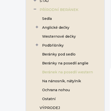
STÁJ
í
p
PŘÍRODNÍ BERÁNEK
a
n
Sedla
e
Anglické dečky
l
Westernové dečky
Podbřišníky
Beránky pod sedlo
Beránky na posedlí anglie
Beránek na posedlí western
Na nánosník, nátylník
Ochrana nohou
Ostatní
VÝPRODEJ