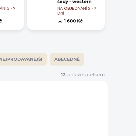
šedý - western
NÍ 5 - 7
NA OBJEDNÁNÍ 5 - 7
DNÍ
č
1 680 Kč
od
NEJPRODÁVANĚJŠÍ
ABECEDNĚ
12
položek celkem