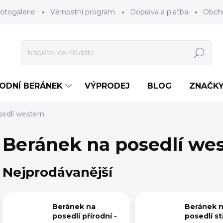
otogalerie
Věrnostní program
Doprava a platba
Obch
Hledat
RODNÍ BERÁNEK
VÝPRODEJ
BLOG
ZNAČK
edlí western
Beránek na posedlí we
Nejprodávanější
Beránek na
Beránek 
posedlí přírodní -
posedlí st