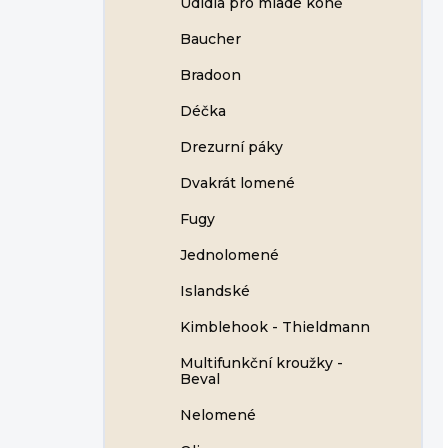
Udidla pro mladé koně
Baucher
Bradoon
Déčka
Drezurní páky
Dvakrát lomené
Fugy
Jednolomené
Islandské
Kimblehook - Thieldmann
Multifunkční kroužky -
Beval
Nelomené