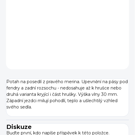
VELIKOST
−
+
Přidat do košíku
DETAILNÍ INFORMACE
ZEPTAT SE
Potah na posedlí z pravého merina. Upevnění na pásy pod
fendry a zadní rozsochu - nedosahuje až k hrušce nebo
druhá varianta kryjící i část hrušky. Výška vlny 30 mm.
Západní jezdci milují pohodlí, teplo a ušlechtilý vzhled
svého sedla.
Diskuze
Buďte první, kdo napíše příspěvek k této položce.