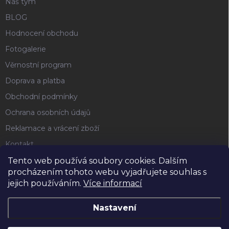
Náš tým
BLOG
Hodnocení obchodu
Fotogalerie
Věrnostní program
Doprava a platba
Obchodní podmínky
Ochrana osobních údajů
Reklamace a vrácení zboží
Kontakt
Tento web používá soubory cookies. Dalším
procházením tohoto webu vyjadřujete souhlas s
FACEBOOK
jejich používáním.
Více informací
Nastavení