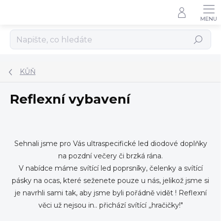
Přejít
na
obsah
Hledat
KŮŇ
Reflexní vybavení
Sehnali jsme pro Vás ultraspecifické led diodové doplňky
na pozdní večery či brzká rána.
V nabídce máme svítící led poprsníky, čelenky a svítící
pásky na ocas, které seženete pouze u nás, jelikož jsme si
je navrhli sami tak, aby jsme byli pořádně vidět ! Reflexní
věci už nejsou in.. přichází svítící ,,hračičky!"