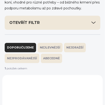
koní, vhodné pro různé potřeby – od běžného krmení přes
podporu metabolismu až po zdravé pochoutky.
OTEVŘÍT FILTR
Ř
a
DOPORUČUJEME
NEJLEVNĚJŠÍ
NEJDRAŽŠÍ
z
e
NEJPRODÁVANĚJŠÍ
ABECEDNĚ
n
í
1
položek celkem
p
V
r
ý
o
p
d
i
u
s
k
p
t