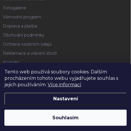
Fotogalerie
Věrnostní program
Doprava a platba
Obchodní podmínky
Ochrana osobních údajů
Reklamace a vrácení zboží
Kontakt
Tento web používá soubory cookies. Dalším
procházením tohoto webu vyjadřujete souhlas s
FACEBOOK
jejich používáním.
Více informací
Nastavení
Copyright 2026
Horse4u
. Všechna práva vyhrazena.
Souhlasím
Vytvořil Shoptet